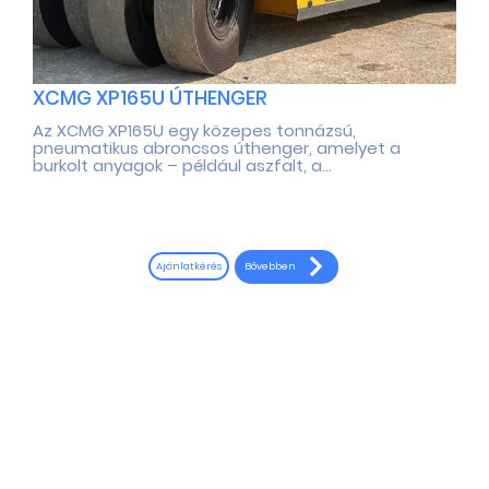
XCMG XP165U ÚTHENGER
Az XCMG XP165U egy közepes tonnázsú,
pneumatikus abroncsos úthenger, amelyet a
burkolt anyagok – például aszfalt, a...
Bővebben
Ajánlatkérés