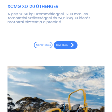
XCMG XD120 ÚTHENGER
A gép 2850 kg üzemmérleggel, 1200 mm-es
tömörítési szélességgel és 24,6 kW/33 lóerős
motorral biztosítja a precíz é...
Bővebben
Ajánlatkérés