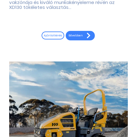
vakzónája és kiváló munkakényeleme révén az
XD130 tökéletes választás...
Bővebben
Ajánlatkérés