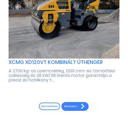
XCMG XD120VT KOMBINÁLT ÚTHENGER
A 2700 kg-os üzemmérleg, 1200 mm-es tömörítési
szélesség és 28 kW/38 lóerős motor garantálja a
precíz és hatékony t...
Bővebben
Ajánlatkérés