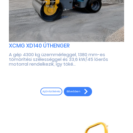
XCMG XD140 ÚTHENGER
A gép 4300 kg üzemmérleggel, 1380 mm-es
tömörítési szélességgel és 33,6 kW/45 lóerős
motorral rendelkezik, így töké...
Bővebben
Ajánlatkérés