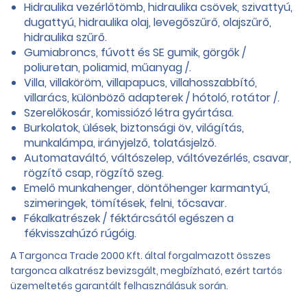
Hidraulika vezérlőtömb, hidraulika csövek, szivattyú,
dugattyú, hidraulika olaj, levegőszűrő, olajszűrő,
hidraulika szűrő.
Gumiabroncs, fúvott és SE gumik, görgők /
poliuretan, poliamid, műanyag /.
Villa, villaköröm, villapapucs, villahosszabbító,
villarács, különböző adapterek / hótoló, rotátor /.
Szerelőkosár, komissiózó létra gyártása.
Burkolatok, ülések, biztonsági öv, világítás,
munkalámpa, irányjelző, tolatásjelző.
Automataváltó, váltószelep, váltóvezérlés, csavar,
rögzítő csap, rögzítő szeg.
Emelő munkahenger, döntőhenger karmantyú,
szimeringek, tömítések, felni, tőcsavar.
Fékalkatrészek / féktárcsától egészen a
fékvisszahúzó rúgóig.
A Targonca Trade 2000 Kft. által forgalmazott összes
targonca alkatrész bevizsgált, megbízható, ezért tartós
üzemeltetés garantált felhasználásuk során.