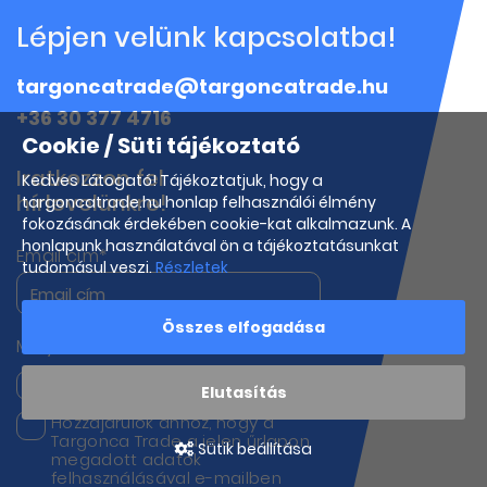
Lépjen velünk kapcsolatba!
targoncatrade@targoncatrade.hu
+36 30 377 4716
Cookie / Süti tájékoztató
Iratkozzon fel
Kedves Látogató! Tájékoztatjuk, hogy a
hírlevelünkre!
targoncatrade.hu honlap felhasználói élmény
fokozásának érdekében cookie-kat alkalmazunk. A
honlapunk használatával ön a tájékoztatásunkat
Email cím*
tudomásul veszi.
Részletek
Összes elfogadása
Melyik termékeink iránt érdeklődik?
Targoncák
Munkagépek
Elutasítás
Hozzájárulok ahhoz, hogy a
Targonca Trade a jelen űrlapon
Sütik beállítása
megadott adatok
felhasználásával e-mailben