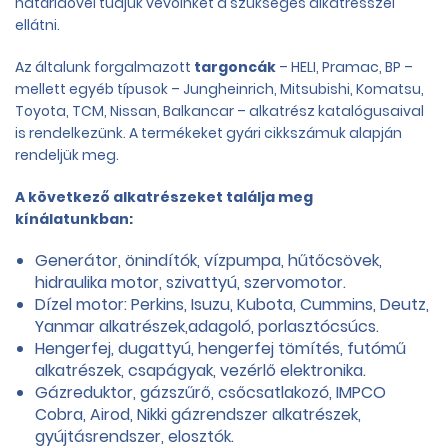
határidővel tudjuk vevőinket a szükséges alkatrésszel
ellátni.
Az általunk forgalmazott
targoncák
– HELI, Pramac, BP –
mellett egyéb típusok – Jungheinrich, Mitsubishi, Komatsu,
Toyota, TCM, Nissan, Balkancar – alkatrész katalógusaival
is rendelkezünk. A termékeket gyári cikkszámuk alapján
rendeljük meg.
A következő alkatrészeket találja meg
kínálatunkban:
Generátor, önindítók, vízpumpa, hűtőcsövek,
hidraulika motor, szivattyú, szervomotor.
Dízel motor: Perkins, Isuzu, Kubota, Cummins, Deutz,
Yanmar alkatrészek,adagoló, porlasztócsúcs.
Hengerfej, dugattyú, hengerfej tömítés, futómű
alkatrészek, csapágyak, vezérlő elektronika.
Gázreduktor, gázszűrő, csőcsatlakozó, IMPCO
Cobra, Airod, Nikki gázrendszer alkatrészek,
gyújtásrendszer, elosztók.