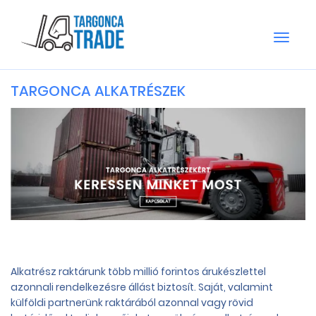
Toggle
naviga
TARGONCA ALKATRÉSZEK
Alkatrész raktárunk több millió forintos árukészlettel
azonnali rendelkezésre állást biztosít. Saját, valamint
külföldi partnerünk raktárából azonnal vagy rövid