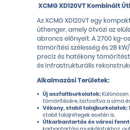
XCMG XD120VT Kombinált Út
Az XCMG XD120VT egy kompakt 
úthenger, amely ötvözi az elül
abroncs előnyeit. A 2700 kg-
tömörítési szélesség és 28 kW
precíz és hatékony tömörítést
és infrastrukturális rekonstruk
Alkalmazási Területek:
Új aszfaltburkolatok:
Különösen 
tömörítésére, biztosítva a sima és
Vékony, stabil talajburkolatok:
stabil talajrétegek esetén is.
Útkarbantartás és városi fennt
karbantartási munkálatokhoz, aut