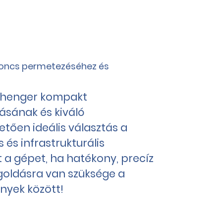
broncs permetezéséhez és
thenger kompakt
tásának és kiváló
ően ideális választás a
s és infrastrukturális
t a gépet, ha hatékony, precíz
oldásra van szüksége a
yek között!