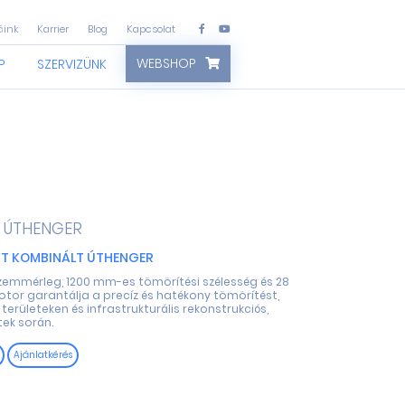
áink
Karrier
Blog
Kapcsolat
WEBSHOP
P
SZERVIZÜNK
ÚTHENGER
T KOMBINÁLT ÚTHENGER
zemmérleg, 1200 mm-es tömörítési szélesség és 28
otor garantálja a precíz és hatékony tömörítést,
területeken és infrastrukturális rekonstrukciós,
tek során.
Ajánlatkérés