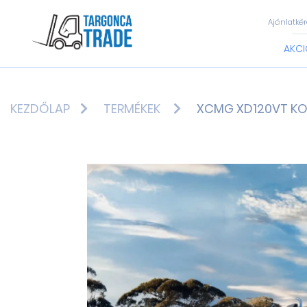
Ajánlatkér
AKCI
KEZDŐLAP
TERMÉKEK
XCMG XD120VT KO