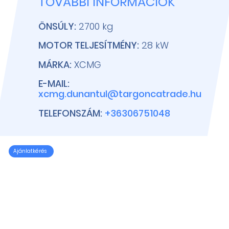
TOVÁBBI INFORMÁCIÓK
ÖNSÚLY:
2700 kg
MOTOR TELJESÍTMÉNY:
28 kW
MÁRKA:
XCMG
E-MAIL:
xcmg.dunantul@targoncatrade.hu
TELEFONSZÁM:
+36306751048
Ajánlatkérés