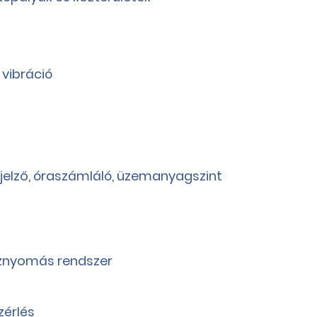
 vibráció
jelző, óraszámláló, üzemanyagszint
íznyomás rendszer
zérlés