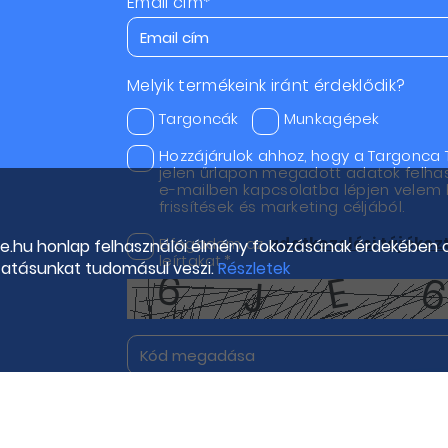
Email cím*
Melyik termékeink iránt érdeklődik?
Targoncák
Munkagépek
Hozzájárulok ahhoz, hogy a Targonca 
jelen űrlapon megadott adatok felha
e-mailben kapcsolatba lépjen velem h
frissítések és marketing céljából.
Elfogadom az
adatkezelési tájéko
de.hu honlap felhasználói élmény fokozásának érdekében 
leírtakat.*
tatásunkat tudomásul veszi.
Részletek
Felir