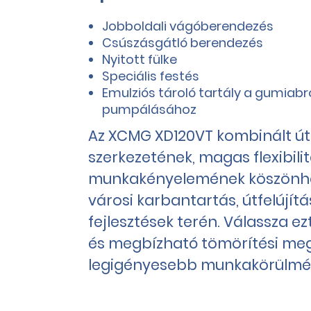
Jobboldali vágóberendezés
Csúszásgátló berendezés
Nyitott fülke
Speciális festés
Emulziós tároló tartály a gumia
pumpálásához
Az XCMG XD120VT kombinált ú
szerkezetének, magas flexibili
munkakényelemének köszönhet
városi karbantartás, útfelújítá
fejlesztések terén. Válassza ez
és megbízható tömörítési meg
legigényesebb munkakörülmén