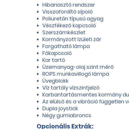
Hibariasztó rendszer
Visszafordító sípoló
Poliuretán típusú agyag
Vészfékező kapcsoló
Szerszámkészlet
Kormányzott ízületi zár
Forgatható lámpa
Főkapcsoló
Kar tartó
Üzemanyag-olaj szint mérő
ROPS munkavillogó lámpa
Üvegblokk
Víz tartály vízszintjelző
Karbantartásmentes kormány du
Az elülső és a vibráció független 
Dupla joystick
Négy gumiabroncs
Opcionális Extrák: