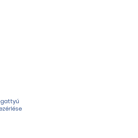
gattyú
vezérlése