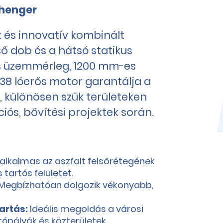
henger
és innovatív kombinált
ső dob és a hátsó statikus
os üzemmérleg, 1200 mm-es
/38 lóerős motor garantálja a
, különösen szűk területeken
ciós, bővítési projektek során.
alkalmas az aszfalt felsőrétegének
 tartós felületet.
Megbízhatóan dolgozik vékonyabb,
artás:
Ideális megoldás a városi
ópályák és közterületek