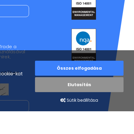
Trade a
sználásával
írek,
Összes elfogadása
ztatóban
cookie-kat
Elutasítás
Sütik beállítása
atkozom