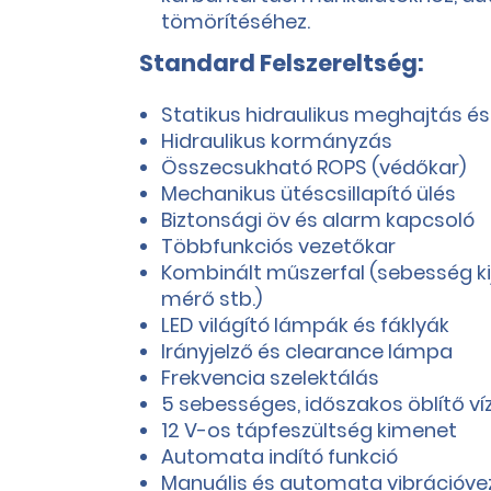
tömörítéséhez.
Standard Felszereltség:
Statikus hidraulikus meghajtás és
Hidraulikus kormányzás
Összecsukható ROPS (védőkar)
Mechanikus ütéscsillapító ülés
Biztonsági öv és alarm kapcsoló
Többfunkciós vezetőkar
Kombinált műszerfal (sebesség ki
mérő stb.)
LED világító lámpák és fáklyák
Irányjelző és clearance lámpa
Frekvencia szelektálás
5 sebességes, időszakos öblítő v
12 V-os tápfeszültség kimenet
Automata indító funkció
Manuális és automata vibrációve