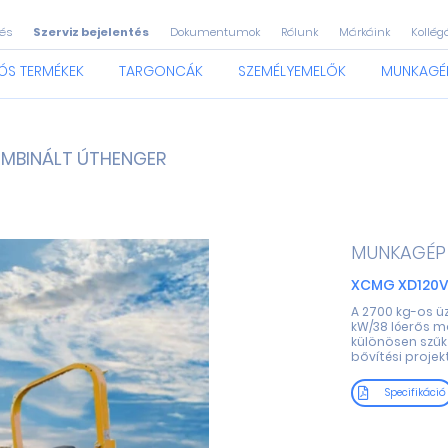
és
Szerviz bejelentés
Dokumentumok
Rólunk
Márkáink
Kollég
ÓS TERMÉKEK
TARGONCÁK
SZEMÉLYEMELŐK
MUNKAGÉ
MBINÁLT ÚTHENGER
MUNKAGÉP
XCMG XD120V
A 2700 kg-os ü
kW/38 lóerős m
különösen szűk 
bővítési projek
Specifikáció