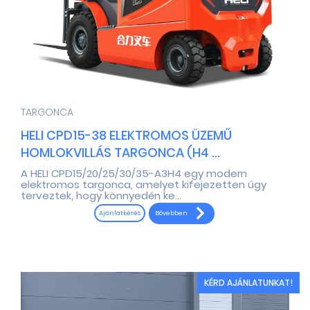
TARGONCA
HELI CPD15-38 ELEKTROMOS ÜZEMŰ
HOMLOKVILLÁS TARGONCA (H4 ...
A HELI CPD15/20/25/30/35-A3H4 egy modern
elektromos targonca, amelyet kifejezetten úgy
terveztek, hogy könnyedén ke...
Bővebben
Ajánlatkérés
KÉRD AJÁNLATUNKAT!