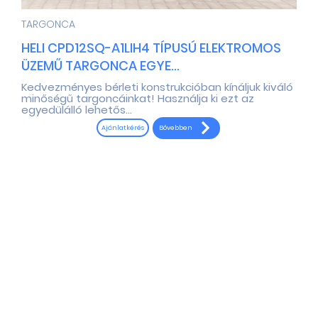
TARGONCA
HELI CPD12SQ-A1LIH4 TÍPUSÚ ELEKTROMOS
ÜZEMŰ TARGONCA EGYE...
Kedvezményes bérleti konstrukcióban kínáljuk kiváló
minőségű targoncáinkat! Használja ki ezt az
egyedülálló lehetős...
Bővebben
Ajánlatkérés