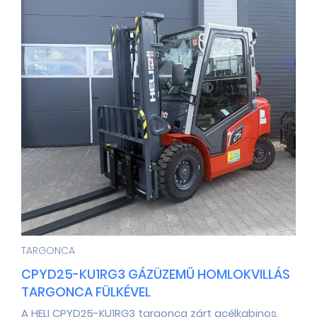
TARGONCA
CPYD25-KU1RG3 GÁZÜZEMŰ HOMLOKVILLÁS
TARGONCA FÜLKÉVEL
A HELI CPYD25-KU1RG3 targonca zárt acélkabinos,