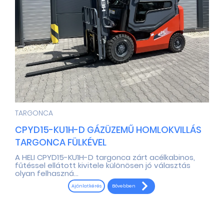
TARGONCA
CPYD15-KU1H-D GÁZÜZEMŰ HOMLOKVILLÁS
TARGONCA FÜLKÉVEL
A HELI CPYD15-KU1H-D targonca zárt acélkabinos,
fűtéssel ellátott kivitele különösen jó választás
olyan felhaszná...
Bővebben
Ajánlatkérés