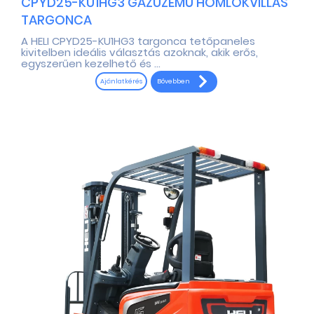
CPYD25-KU1HG3 GÁZÜZEMŰ HOMLOKVILLÁS
TARGONCA
A HELI CPYD25-KU1HG3 targonca tetőpaneles
kivitelben ideális választás azoknak, akik erős,
egyszerűen kezelhető és ...
Bővebben
Ajánlatkérés