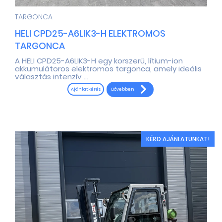
TARGONCA
HELI CPD25-A6LIK3-H ELEKTROMOS
TARGONCA
A HELI CPD25-A6LIK3-H egy korszerű, lítium-ion
akkumulátoros elektromos targonca, amely ideális
választás intenzív ...
Bővebben
Ajánlatkérés
KÉRD AJÁNLATUNKAT!