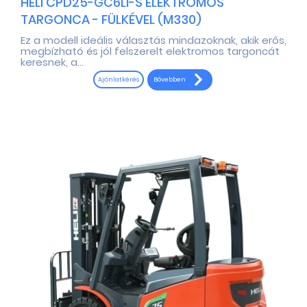
HELI CPD25-GC6LI-S ELEKTROMOS
TARGONCA - FÜLKÉVEL (M330)
Ez a modell ideális választás mindazoknak, akik erős,
megbízható és jól felszerelt elektromos targoncát
keresnek, a...
Bővebben
Ajánlatkérés