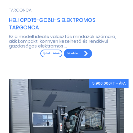
TARGONCA
HELI CPD15-GC6LI-S ELEKTROMOS
TARGONCA
Ez a modell ideális választás mindazok számára,
akik kompakt, könnyen kezelhető és rendkívül
gazdaságos elektromos ...
Bővebben
Ajánlatkérés
5.900.000FT + ÁFA