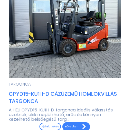
TARGONCA
CPYD15-KU1H-D GÁZÜZEMŰ HOMLOKVILLÁS
TARGONCA
A HELI CPYD15-KU1H-D targonca ideális választás
azoknak, akik megbízható, erős és könnyen
kezelhető belsőégésű targ...
Bővebben
Ajánlatkérés