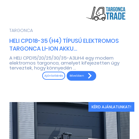
TARGONCA
HELI CPD18-35 (H4) TÍPUSÚ ELEKTROMOS
TARGONCA LI-ION AKKU...
A HELI CPD15/20/25/30/35-A3LiH4 egy modern
elektromos targonca, amelyet kifejezetten úgy
terveztek, hogy könnyedén ...
Bővebben
Ajánlatkérés
KÉRD AJÁNLATUNKAT!