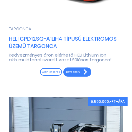
TARGONCA
HELI CPD12SQ-A1LIH4 TÍPUSÚ ELEKTROMOS
ÜZEMŰ TARGONCA
Kedvezményes áron elérhető HELI Lithium Ion
akkumulátorral szerelt vezetőüléses targonca!
Bővebben
Ajánlatkérés
5.590.000.-FT+ÁFA