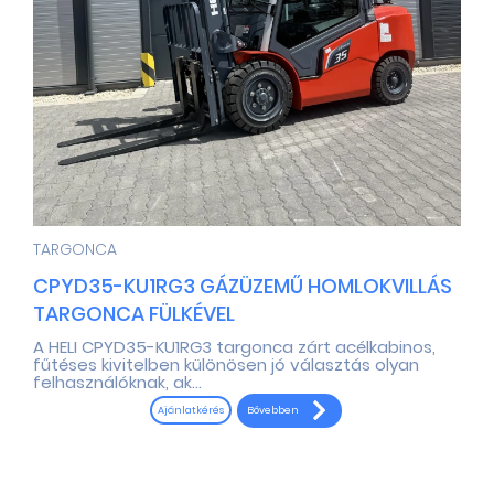
TARGONCA
CPYD35-KU1RG3 GÁZÜZEMŰ HOMLOKVILLÁS
TARGONCA FÜLKÉVEL
A HELI CPYD35-KU1RG3 targonca zárt acélkabinos,
fűtéses kivitelben különösen jó választás olyan
felhasználóknak, ak...
Bővebben
Ajánlatkérés