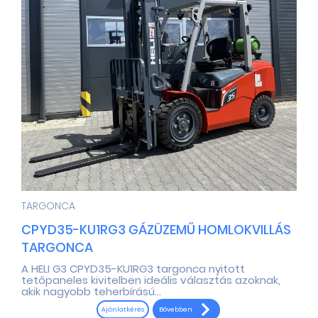
TARGONCA
CPYD35-KU1RG3 GÁZÜZEMŰ HOMLOKVILLÁS
TARGONCA
A HELI G3 CPYD35-KU1RG3 targonca nyitott
tetőpaneles kivitelben ideális választás azoknak,
akik nagyobb teherbírású...
Bővebben
Ajánlatkérés