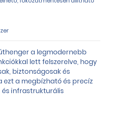
helhető, fokozatmentesen állítható
zer
 úthenger a legmodernebb
ciókkal lett felszerelve, hogy
sak, biztonságosak és
 ezt a megbízható és precíz
és infrastrukturális