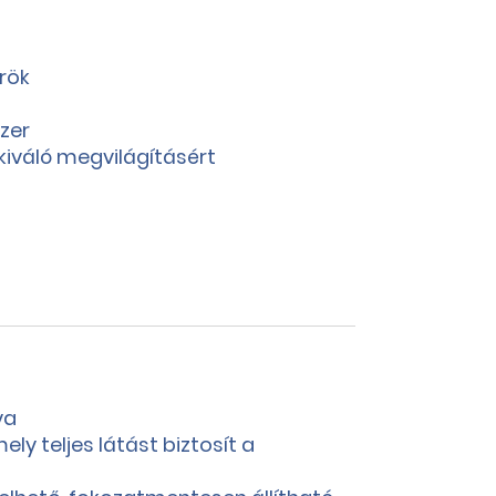
rök
szer
iváló megvilágításért
ya
y teljes látást biztosít a