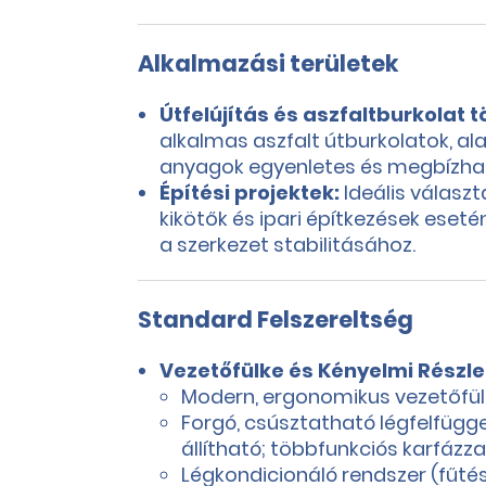
Alkalmazási területek
Útfelújítás és aszfaltburkolat 
alkalmas aszfalt útburkolatok, a
anyagok egyenletes és megbízhat
Építési projektek:
Ideális választ
kikötők és ipari építkezések eset
a szerkezet stabilitásához.
Standard Felszereltség
Vezetőfülke és Kényelmi Részle
Modern, ergonomikus vezetőfülk
Forgó, csúsztatható légfelfügg
állítható; többfunkciós karfázza
Légkondicionáló rendszer (fűtés