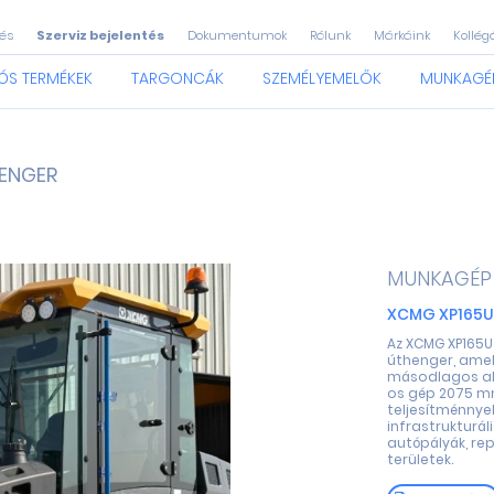
és
Szerviz bejelentés
Dokumentumok
Rólunk
Márkáink
Kollég
ÓS TERMÉKEK
TARGONCÁK
SZEMÉLYEMELŐK
MUNKAGÉ
ENGER
MUNKAGÉP
XCMG XP165U
Az XCMG XP165
úthenger, amely
másodlagos ala
os gép 2075 mm
teljesítménnye
infrastrukturá
autópályák, rep
területek.