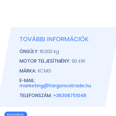
TOVÁBBI INFORMÁCIÓK
ÖNSÚLY:
16.000 kg
MOTOR TELJESÍTMÉNY:
90 kW
MÁRKA:
XCMG
E-MAIL:
marketing@targoncatrade.hu
TELEFONSZÁM:
+36306751048
Ajánlatkérés