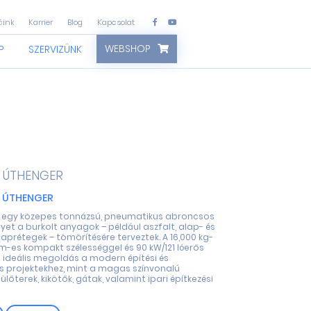
áink
Karrier
Blog
Kapcsolat
WEBSHOP
P
SZERVIZÜNK
ÚTHENGER
 ÚTHENGER
U egy közepes tonnázsú, pneumatikus abroncsos
et a burkolt anyagok – például aszfalt, alap- és
prétegek – tömörítésére terveztek. A 16,000 kg-
-es kompakt szélességgel és 90 kW/121 lóerős
l ideális megoldás a modern építési és
lis projektekhez, mint a magas színvonalú
ülőterek, kikötők, gátak, valamint ipari építkezési