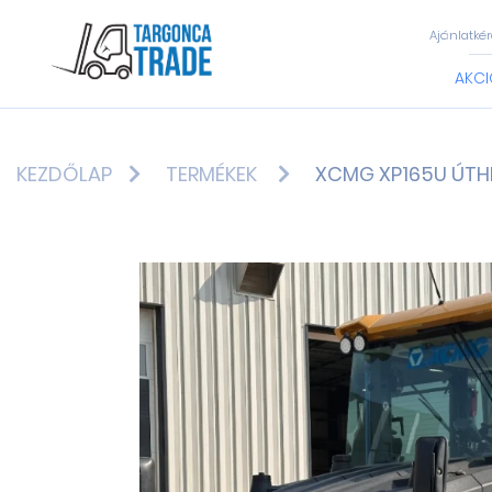
Ajánlatkér
AKCI
KEZDŐLAP
TERMÉKEK
XCMG XP165U ÚTH