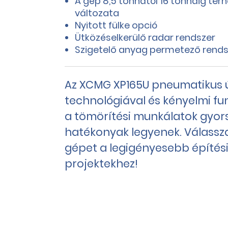
A gép 8,5 tonnától 16 tonnáig ter
változata
Nyitott fülke opció
Ütközéselkerülő radar rendszer
Szigetelő anyag permetező rends
Az XCMG XP165U pneumatikus
technológiával és kényelmi funk
a tömörítési munkálatok gyor
hatékonyak legyenek. Válassza
gépet a legigényesebb építési 
projektekhez!