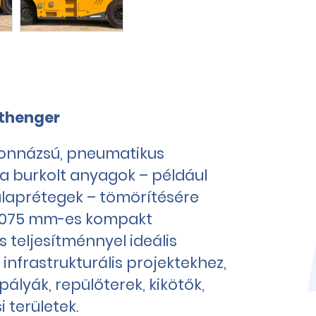
thenger
tonnázsú, pneumatikus
a burkolt anyagok – például
alaprétegek – tömörítésére
p 2075 mm-es kompakt
s teljesítménnyel ideális
nfrastrukturális projektekhez,
ályák, repülőterek, kikötők,
i területek.