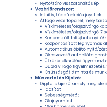
Nyitó/záró visszafordító kép
Vezérlőrendszer:
Intuitív, többfunkciós joystick
Átfogó vezérlőpanel, mely tart
Vízkíméletes/olajszivárgó k
Vízkíméletes/olajszivárgó, 7
Koncentrált felfújható nyitó
Központosított légnyomás ál
Automatikus öblítő nyitó/z
Okosvezető autopilóta gom
Ütközéselkerülési figyelmez
Dupla villogó figyelmeztetés
Csúszásgátló minta és mun
Műszerfal és Kijelző:
Digitális kijelző, amely megjelenít
Időzítőt
Sebességmérőt
Olajnyomást
Olaj hőmérsékletet