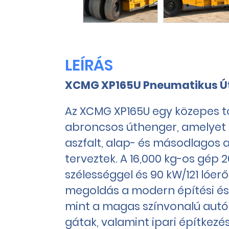
LEÍRÁS
XCMG XP165U Pneumatikus Ú
Az XCMG XP165U egy közepes 
abroncsos úthenger, amelyet 
aszfalt, alap- és másodlagos 
terveztek. A 16,000 kg-os gé
szélességgel és 90 kW/121 lóerő
megoldás a modern építési és i
mint a magas színvonalú autóp
gátak, valamint ipari építkezés