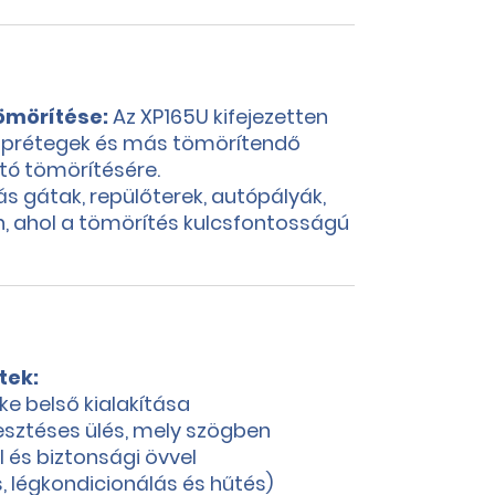
tömörítése:
Az XP165U kifejezetten
laprétegek és más tömörítendő
ó tömörítésére.
ás gátak, repülőterek, autópályák,
én, ahol a tömörítés kulcsfontosságú
tek:
e belső kialakítása
esztéses ülés, mely szögben
l és biztonsági övvel
, légkondicionálás és hűtés)