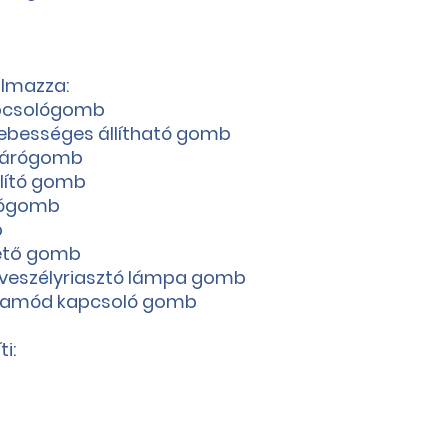
almazza:
apcsológomb
 sebességes állítható gomb
/zárógomb
lító gomb
árógomb
b
tető gomb
, veszélyriasztó lámpa gomb
kamód kapcsoló gomb
i: