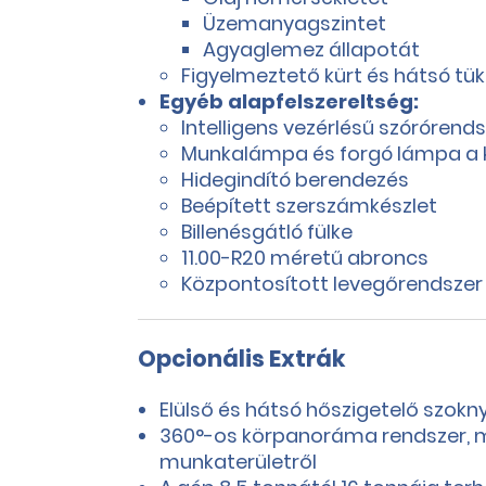
Üzemanyagszintet
Agyaglemez állapotát
Figyelmeztető kürt és hátsó tük
Egyéb alapfelszereltség:
Intelligens vezérlésű szórórend
Munkalámpa és forgó lámpa a k
Hidegindító berendezés
Beépített szerszámkészlet
Billenésgátló fülke
11.00-R20 méretű abroncs
Központosított levegőrendszer
Opcionális Extrák
Elülső és hátsó hőszigetelő szokn
360°-os körpanoráma rendszer, mel
munkaterületről