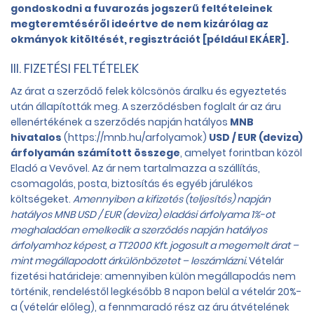
gondoskodni a fuvarozás jogszerű feltételeinek
megteremtéséről ideértve de nem kizárólag az
okmányok kitöltését, regisztrációt [például EKÁER].
III. FIZETÉSI FELTÉTELEK
Az árat a szerződő felek kölcsönös áralku és egyeztetés
után állapították meg. A szerződésben foglalt ár az áru
ellenértékének a szerződés napján hatályos
MNB
hivatalos
(https://mnb.hu/arfolyamok)
USD / EUR (deviza)
árfolyamán számított összege
, amelyet forintban közöl
Eladó a Vevővel. Az ár nem tartalmazza a szállítás,
csomagolás, posta, biztosítás és egyéb járulékos
költségeket.
Amennyiben a kifizetés (teljesítés) napján
hatályos MNB USD / EUR (deviza) eladási árfolyama 1%-ot
meghaladóan emelkedik a szerződés napján hatályos
árfolyamhoz képest, a TT2000 Kft. jogosult a megemelt árat –
mint megállapodott árkülönbözetet – leszámlázni.
Vételár
fizetési határideje: amennyiben külön megállapodás nem
történik, rendeléstől legkésőbb 8 napon belül a vételár 20%-
a (vételár előleg), a fennmaradó rész az áru átvételének