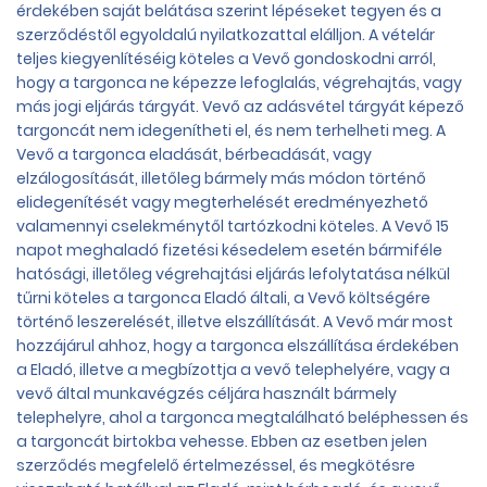
érdekében saját belátása szerint lépéseket tegyen és a
szerződéstől egyoldalú nyilatkozattal elálljon. A vételár
teljes kiegyenlítéséig köteles a Vevő gondoskodni arról,
hogy a targonca ne képezze lefoglalás, végrehajtás, vagy
más jogi eljárás tárgyát. Vevő az adásvétel tárgyát képező
targoncát nem idegenítheti el, és nem terhelheti meg. A
Vevő a targonca eladását, bérbeadását, vagy
elzálogosítását, illetőleg bármely más módon történő
elidegenítését vagy megterhelését eredményezhető
valamennyi cselekménytől tartózkodni köteles. A Vevő 15
napot meghaladó fizetési késedelem esetén bármiféle
hatósági, illetőleg végrehajtási eljárás lefolytatása nélkül
tűrni köteles a targonca Eladó általi, a Vevő költségére
történő leszerelését, illetve elszállítását. A Vevő már most
hozzájárul ahhoz, hogy a targonca elszállítása érdekében
a Eladó, illetve a megbízottja a vevő telephelyére, vagy a
vevő által munkavégzés céljára használt bármely
telephelyre, ahol a targonca megtalálható beléphessen és
a targoncát birtokba vehesse. Ebben az esetben jelen
szerződés megfelelő értelmezéssel, és megkötésre