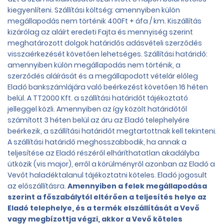
kiegyenlíteni. Szállítási költség: amennyiben külön
megállapodás nem történik 400Ft + áfa / km. Kiszállítás
kizárólag az aláírt eredeti Fajta és mennyiség szerint
meghatározott dolgok határidős adásvételi szerződés
visszaérkezését követően lehetséges. Szállítási határidő:
amennyiben külön megállapodás nem történik, a
szerződés aláírását és a megállapodott vételár előleg
Eladó bankszámlájára való beérkezést követően 16 héten
belül. A TT2000 Kft. a szállítási határidőt tájékoztató
jelleggel közli. Amennyiben az így közölt határidőtől
számított 3 héten belül az áru az Eladó telephelyére
beérkezik, a szállítási határidőt megtartottnak kell tekinteni.
A szállítási határidő meghosszabbodik, ha annak a
teljesítése az Eladó részéről elháríthatatlan akadályba
ütközik (vis major), erről a körülményről azonban az Eladó a
Vevőt haladéktalanul tájékoztatni köteles. Eladó jogosult
az előszállításra.
Amennyiben a felek megállapodása
szerint a főszabálytól eltérően a teljesítés helye az
Eladó telephelye, és a termék elszállítását a Vevő
vagy megbízottja végzi, akkor a Vevő köteles