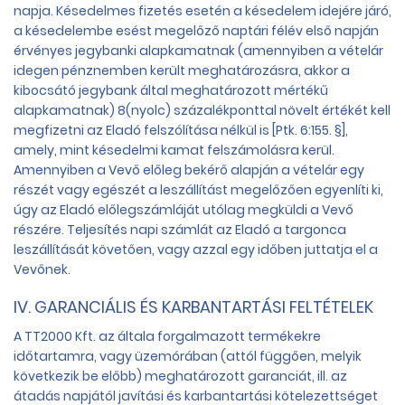
napja. Késedelmes fizetés esetén a késedelem idejére járó,
a késedelembe esést megelőző naptári félév első napján
érvényes jegybanki alapkamatnak (amennyiben a vételár
idegen pénznemben került meghatározásra, akkor a
kibocsátó jegybank által meghatározott mértékű
alapkamatnak) 8(nyolc) százalékponttal növelt értékét kell
megfizetni az Eladó felszólítása nélkül is [Ptk. 6:155. §],
amely, mint késedelmi kamat felszámolásra kerül.
Amennyiben a Vevő előleg bekérő alapján a vételár egy
részét vagy egészét a leszállítást megelőzően egyenlíti ki,
úgy az Eladó előlegszámláját utólag megküldi a Vevő
részére. Teljesítés napi számlát az Eladó a targonca
leszállítását követően, vagy azzal egy időben juttatja el a
Vevőnek.
IV. GARANCIÁLIS ÉS KARBANTARTÁSI FELTÉTELEK
A TT2000 Kft. az általa forgalmazott termékekre
időtartamra, vagy üzemórában (attól függően, melyik
következik be előbb) meghatározott garanciát, ill. az
átadás napjától javítási és karbantartási kötelezettséget