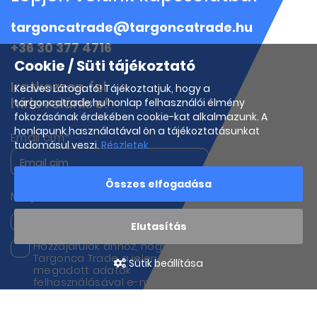
targoncatrade@targoncatrade.hu
+36 30 377 4716
Cookie / Süti tájékoztató
Iratkozzon fel
Kedves Látogató! Tájékoztatjuk, hogy a
hírlevelünkre!
targoncatrade.hu honlap felhasználói élmény
fokozásának érdekében cookie-kat alkalmazunk. A
honlapunk használatával ön a tájékoztatásunkat
Email cím*
tudomásul veszi.
Részletek
Összes elfogadása
Melyik termékeink iránt érdeklődik?
Targoncák
Munkagépek
Elutasítás
Hozzájárulok ahhoz, hogy a
Targonca Trade a jelen űrlapon
Sütik beállítása
megadott adatok
felhasználásával e-mailben
kapcsolatba lépjen velem
hírek, frissítések és marketing