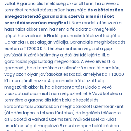
vállal. A garanciális felelősség akkor áll fenn, ha a Vevő a
terméket rendeltetésszerűen használja
és a kötelezően
elvégeztetendő garanciális szervíz ellenértékét
szerződésszerűen megfizeti.
Nem rendeltetésszerű a
használat akkor sem, ha nem a feladatnak megfelelő
gépet használnak. A Eladó garanciális kötelezettségét a
Garancia Füzet alapján vállalja. Garanciális meghibásodás
esetén a TT2000 Kft. térítésmentesen végzi el a gép
javítását. Kizáró körülmény a jótállási idő lejárta, ill. a
garanciális jogosultság megvonása. A Vevő elveszti a
garanciát, ha a terméken az ellenőrző szemlét nem kéri,
vagy azon olyan javításokat eszközöl, amelyhez a TT2000
Kft. nem járult hozzá. A garanciális kötelezettség
megszűnik akkor is, ha a karbantartást Eladó a Vevő
visszautasítása miatt nem végezheti el. A Vevő köteles a
termékre a garanciális időn belül a kezelési és
karbantartási utasításban meghatározott üzemóránként
(átadási lapon is fel van tüntetve) de legalább félévente
az Eladótól a várható üzemszerű működéssel kalkulált
esedékességet megelőző 8 munkanapon belül, írásban