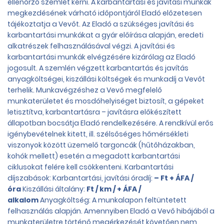
ellenőrző szemlét kérni. A karbantartási és javítási munkák
megkezdésének várható időpontjáról Eladó előzetesen
tájékoztatja a Vevőt. Az Eladó a szükséges javítási és
karbantartási munkákat a gyár előírása alapján, eredeti
alkatrészek felhasználásával végzi. A javítási és
karbantartási munkák elvégzésére kizárólag az Eladó
jogosult. A szemlén végzett karbantartás és javítás
anyagköltségei, kiszállási költségek és munkadíj a Vevőt
terhelik. Munkavégzéshez a Vevő megfelelő
munkaterületet és mosdóhelyiséget biztosít, a gépeket
letisztítva, karbantartásra – javításra előkészített
állapotban bocsátja Eladó rendelkezésére. A rendkívül erős
igénybevételnek kitett, ill. szélsőséges hőmérsékleti
viszonyok között üzemelő targoncák (hűtőházakban,
kohók mellett) esetén a megadott karbantartási
ciklusokat felére kell csökkenteni. Karbantartási
díjszabások: Karbantartási, javítási óradíj:
– Ft + ÁFA /
óra
Kiszállási általány:
Ft / km / + ÁFA /
alkalom
Anyagköltség: A munkalapon feltüntetett
felhasználás alapján. Amennyiben Eladó a Vevő hibájából a
munkaterületre történő megérkezését követően nem