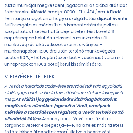
tudja munkáját megkezdeni, jogában áll az alábbi állásidőt
felszámolni. Állásidő óradíja: 8000.- Ft + ÁFA / óra. A Eladó
fenntartja a jogot arra, hogy a szolgáltatási díjakat évente
felülvizsgálja és módosítsa. A karbantartási és javítási
szolgáltatás fizetési határideje a teljesítést követő 8
naptári napon belül, átutalással. A munkaidőn túli
munkavégzés a következők szerint érvényes: –
munkanapokon 16:00 óra után történő munkavégzés
esetén 50 %, – hétvégén (szombat – vasárnap) valamint
ünnepnapokon 100% pótdíj kerül kiszámlázásra.
V. EGYÉB FELTÉTELEK
A Vevőt a határidős adásvételi szerződéstől való egyoldalú
elállás joga csak az Eladó teljesítésének a felajánlásáig illeti
meg.
Az elállási jog gyakorlására kizárólag bánatpénz
megfizetése ellenében jogosult a Vevő, amelynek
mértéke a szerződésben rögzített, a Vevőt terhelő nettó
ellenérték 20%-a.
Amennyiben a Vevő nem fizeti ki a
targonca vételár előlegét (kivéve, ha a felek más fizetési
feltételekben állapodtak meg), illetve a beérkezést