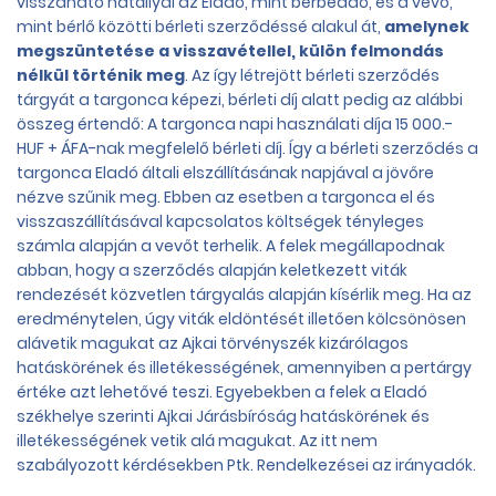
visszaható hatállyal az Eladó, mint bérbeadó, és a vevő,
mint bérlő közötti bérleti szerződéssé alakul át,
amelynek
megszüntetése a visszavétellel, külön felmondás
nélkül történik meg
. Az így létrejött bérleti szerződés
tárgyát a targonca képezi, bérleti díj alatt pedig az alábbi
összeg értendő: A targonca napi használati díja 15 000.-
HUF + ÁFA-nak megfelelő bérleti díj. Így a bérleti szerződés a
targonca Eladó általi elszállításának napjával a jövőre
nézve szűnik meg. Ebben az esetben a targonca el és
visszaszállításával kapcsolatos költségek tényleges
számla alapján a vevőt terhelik. A felek megállapodnak
abban, hogy a szerződés alapján keletkezett viták
rendezését közvetlen tárgyalás alapján kísérlik meg. Ha az
eredménytelen, úgy viták eldöntését illetően kölcsönösen
alávetik magukat az Ajkai törvényszék kizárólagos
hatáskörének és illetékességének, amennyiben a pertárgy
értéke azt lehetővé teszi. Egyebekben a felek a Eladó
székhelye szerinti Ajkai Járásbíróság hatáskörének és
illetékességének vetik alá magukat. Az itt nem
szabályozott kérdésekben Ptk. Rendelkezései az irányadók.