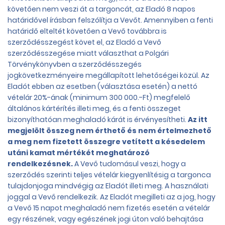
követően nem veszi át a targoncát, az Eladó 8 napos
határidővel írásban felszólítja a Vevőt. Amennyiben a fenti
határidő elteltét követően a Vevő továbbra is
szerződésszegést követ el, az Eladó a Vevő
szerződésszegése miatt választhat a Polgári
Törvénykönyvben a szerződésszegés
jogkövetkezményeire megállapított lehetőségei közül. Az
Eladót ebben az esetben (választása esetén) a nettó
vételár 20%-ának (minimum 300 000.-Ft) megfelelő
általános kártérítés illeti meg, és a fenti összeget
bizonyíthatóan meghaladó kárát is érvényesítheti.
Az itt
megjelölt összeg nem érthető és nem értelmezhető
a meg nem fizetett összegre vetített a késedelem
utáni kamat mértékét meghatározó
rendelkezésnek.
A Vevő tudomásul veszi, hogy a
szerződés szerinti teljes vételár kiegyenlítésig a targonca
tulajdonjoga mindvégig az Eladót illeti meg. A használati
joggal a Vevő rendelkezik. Az Eladót megilleti az a jog, hogy
a Vevő 15 napot meghaladó nem fizetés esetén a vételár
egy részének, vagy egészének jogi úton való behajtása