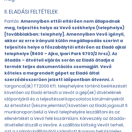
II. ELADÁSI FELTÉTELEK
Paritás:
Amennyiben ettől eltérően nem állapodnak
meg, teljesítés helye az Vevő székhelye (telephelye)
[továbbiakban: telephely]. Amennyiben Vevő igényli,
akkor az erre irányuló külön megállapodás szerint a
teljesítés helye a főszabálytól eltérően az Eladó ajkai
telephelye (8400 – Ajka, Ipari Park 5703/2 hrsz). Az
átadás – átvételi eljárás során az Eladó átadja a
termék teljes dokumentációs csomagját. Vevő
köteles a megrendelt gépet az Eladó által
szerződésszerűen jelzett időpontban átvenni.
A
targonca(ák) TT2000 Kft. telephelyére történő beérkezését
követően az Eladó értesíti a Vevőt a gép(ek) átvételének
időpontjáról és a teljesítéssel kapcsolatos körülményekről.
Az értesítést (készre jelentést) követően az Eladó jogosult 5
munkanapon belül a Vevő telephelyére leszállítani és az
ellenértékét a Vevő felé kiszámlázni. Kárveszély az átadás-
átvétellel átszáll a Vevőre. A szállítási költség Vevőt terheli,
azt a számla kiállításától számított 8 napon belül köteles