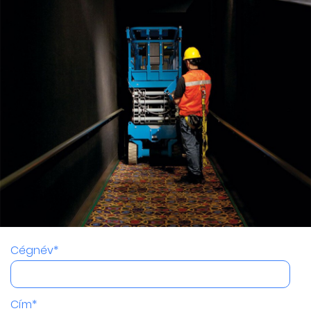
Cégnév*
Cím*