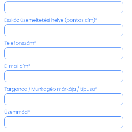
Eszköz üzemeltetési helye (pontos cím)*
Telefonszám*
E-mail cím*
Targonca / Munkagép márkája / típusa*
Üzemmód*