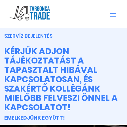
Toggle
naviga
SZERVÍZ BEJELENTÉS
KÉRJÜK ADJON
TÁJÉKOZTATÁST A
TAPASZTALT HIBÁVAL
KAPCSOLATOSAN, ÉS
SZAKÉRTŐ KOLLÉGÁNK
MIELŐBB FELVESZI ÖNNEL A
KAPCSOLATOT!
EMELKEDJÜNK EGYÜTT!