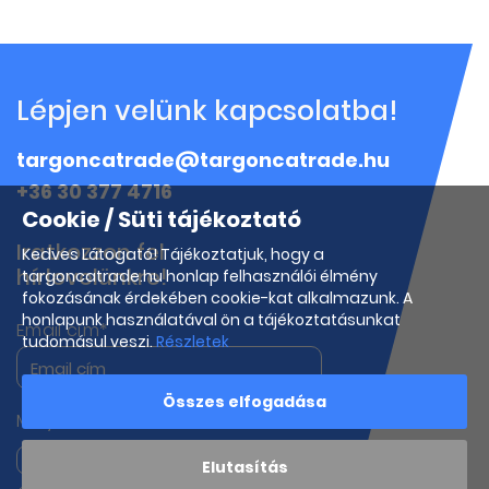
Lépjen velünk kapcsolatba!
targoncatrade@targoncatrade.hu
+36 30 377 4716
Cookie / Süti tájékoztató
Iratkozzon fel
Kedves Látogató! Tájékoztatjuk, hogy a
hírlevelünkre!
targoncatrade.hu honlap felhasználói élmény
fokozásának érdekében cookie-kat alkalmazunk. A
honlapunk használatával ön a tájékoztatásunkat
Email cím*
tudomásul veszi.
Részletek
Összes elfogadása
Melyik termékeink iránt érdeklődik?
Targoncák
Munkagépek
Elutasítás