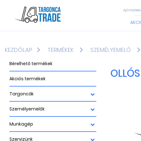
Ajánlatkér
AKCI
KEZDŐLAP
TERMÉKEK
SZEMÉLYEMELŐ
Bérelhető termékek
OLLÓS
Akciós termékek
Targoncák
Személyemelők
Munkagép
Szervizünk