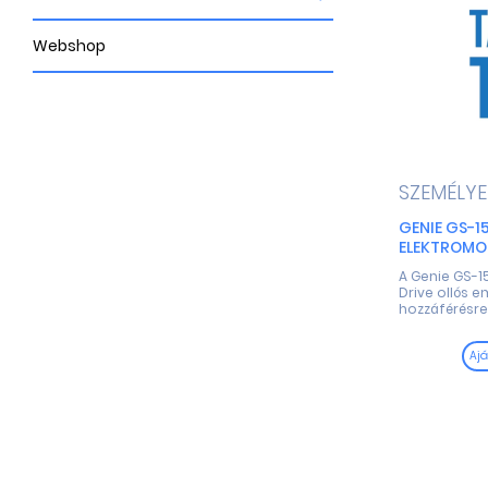
Webshop
SZEMÉLY
GENIE GS-15
ELEKTROMOS
A Genie GS-15
Drive ollós 
hozzáférésre 
Ajá