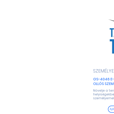
SZEMÉLY
GS-4046 E
OLLÓS SZEM
Növelje a t
helyiségekbe
személyemelőv
Ajá