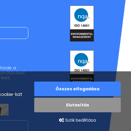
Trade a
sználásával
írek,
Összes elfogadása
ztatóban
cookie-kat
Elutasítás
Sütik beállítása