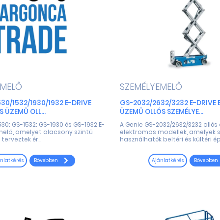
EMELŐ
SZEMÉLYEMELŐ
30/1532/1930/1932 E-DRIVE
GS-2032/2632/3232 E-DRIVE
 ÜZEMŰ OLL...
ÜZEMŰ OLLÓS SZEMÉLYE...
30; GS-1532; GS-1930 és GS-1932 E-
A Genie GS-2032/2632/3232 ollós
emelő, amelyet alacsony szintű
elektromos modellek, amelyek 
terveztek ér...
használhatók beltéri és kültéri épí.
Bővebben
Bővebben
nlatkérés
Ajánlatkérés