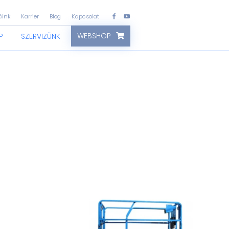
áink
Karrier
Blog
Kapcsolat
WEBSHOP
P
SZERVIZÜNK