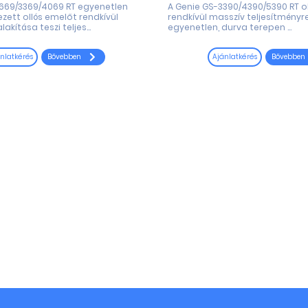
2669/3369/4069 RT egyenetlen
A Genie GS-3390/4390/5390 RT o
ezett ollós emelőt rendkívül
rendkívül masszív teljesítményre
akítása teszi teljes...
egyenetlen, durva terepen ...
Bővebben
Bővebben
nlatkérés
Ajánlatkérés