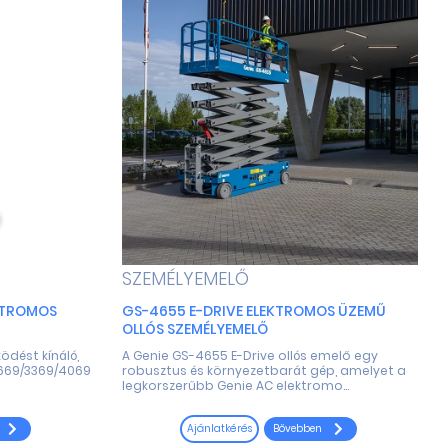
SZEMÉLYEMELŐ
KTROMOS
GS-4655 E-DRIVE ELEKTROMOS ÜZEMŰ
OLLÓS SZEMÉLYEMELŐ
dést kínáló,
A Genie GS-4655 E-Drive ollós emelő egy
2669/3369/4069
robusztus és környezetbarát gép, amelyet a
legkorszerűbb Genie AC elektromo...
Bővebben
Ajánlatkérés