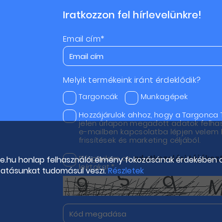
Iratkozzon fel hírlevelünkre!
Email cím*
Melyik termékeink iránt érdeklődik?
Targoncák
Munkagépek
Hozzájárulok ahhoz, hogy a Targonca 
jelen űrlapon megadott adatok felha
e-mailben kapcsolatba lépjen velem h
frissítések és marketing céljából.
Elfogadom az
adatkezelési tájéko
de.hu honlap felhasználói élmény fokozásának érdekében 
leírtakat.*
tatásunkat tudomásul veszi.
Részletek