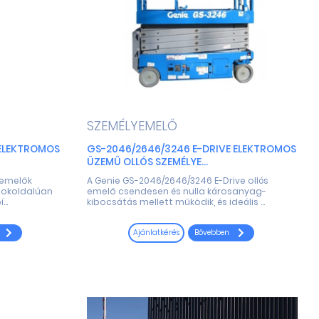
SZEMÉLYEMELŐ
 ELEKTROMOS
GS-2046/2646/3246 E-DRIVE ELEKTROMOS
ÜZEMŰ OLLÓS SZEMÉLYE...
 emelők
A Genie GS-2046/2646/3246 E-Drive ollós
sokoldalúan
emelő csendesen és nulla károsanyag-
..
kibocsátás mellett működik, és ideális ...
Bővebben
Ajánlatkérés