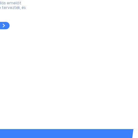
llós emelőt
 tervezték, és