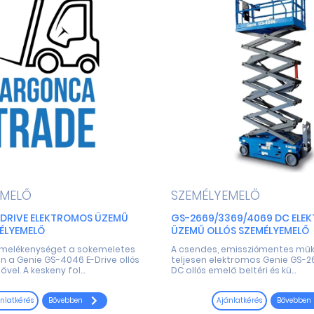
EMELŐ
SZEMÉLYEMELŐ
-DRIVE ELEKTROMOS ÜZEMŰ
GS-2669/3369/4069 DC ELE
ÉLYEMELŐ
ÜZEMŰ OLLÓS SZEMÉLYEMELŐ
ermelékenységet a sokemeletes
A csendes, emissziómentes műkö
n a Genie GS-4046 E-Drive ollós
teljesen elektromos Genie GS-
el. A keskeny fol...
DC ollós emelő beltéri és kü...
Bővebben
Bővebben
nlatkérés
Ajánlatkérés