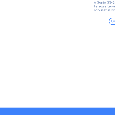
A Genie GS-
terepre terv
robusztus kial
Ajá