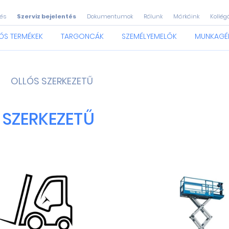
és
Szerviz bejelentés
Dokumentumok
Rólunk
Márkáink
Kollég
ÓS TERMÉKEK
TARGONCÁK
SZEMÉLYEMELŐK
MUNKAGÉ
OLLÓS SZERKEZETŰ
 SZERKEZETŰ