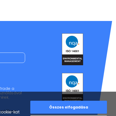
Trade a
sználásával
írek,
Összes elfogadása
ztatóban
cookie-kat