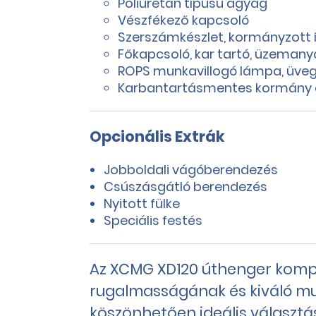
Poliuretán típusú agyag
Vészfékező kapcsoló
Szerszámkészlet, kormányzott í
Főkapcsoló, kar tartó, üzemany
ROPS munkavillogó lámpa, üvegbl
Karbantartásmentes kormány 
Opcionális Extrák
Jobboldali vágóberendezés
Csúszásgátló berendezés
Nyitott fülke
Speciális festés
Az XCMG XD120 úthenger komp
rugalmasságának és kiváló 
köszönhetően ideális választá