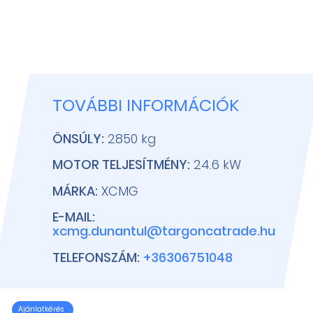
TOVÁBBI INFORMÁCIÓK
ÖNSÚLY:
2850 kg
MOTOR TELJESÍTMÉNY:
24.6 kW
MÁRKA:
XCMG
E-MAIL:
xcmg.dunantul@targoncatrade.hu
TELEFONSZÁM:
+36306751048
Ajánlatkérés