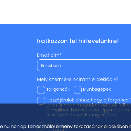
Iratkozzon fel hírlevelünkre!
Email cím*
Melyik termékeink iránt érdeklődik?
Targoncák
Munkagépek
Hozzájárulok ahhoz, hogy a Targonca 
jelen űrlapon megadott adatok felha
e-mailben kapcsolatba lépjen velem h
frissítések és marketing céljából.
Elfogadom az
adatkezelési tájéko
de.hu honlap felhasználói élmény fokozásának érdekében 
leírtakat.*