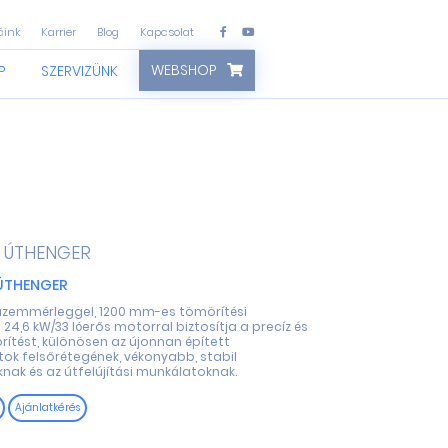
áink
Karrier
Blog
Kapcsolat
WEBSHOP
P
SZERVIZÜNK
ÚTHENGER
ÚTHENGER
üzemmérleggel, 1200 mm-es tömörítési
 24,6 kW/33 lóerős motorral biztosítja a precíz és
ítést, különösen az újonnan épített
tok felsőrétegének, vékonyabb, stabil
nak és az útfelújítási munkálatoknak.
Ajánlatkérés