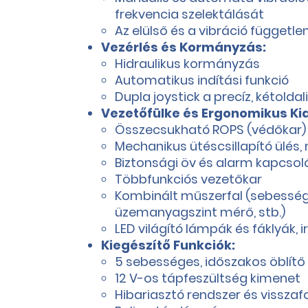
frekvencia szelektálását
Az elülső és a vibráció függetle
Vezérlés és Kormányzás:
Hidraulikus kormányzás
Automatikus indítási funkció
Dupla joystick a precíz, kétoldal
Vezetőfülke és Ergonomikus Kia
Összecsukható ROPS (védőkar)
Mechanikus ütéscsillapító ülés
Biztonsági öv és alarm kapcsol
Többfunkciós vezetőkar
Kombinált műszerfal (sebesség k
üzemanyagszint mérő, stb.)
LED világító lámpák és fáklyák, 
Kiegészítő Funkciók:
5 sebességes, időszakos öblít
12 V-os tápfeszültség kimenet
Hibariasztó rendszer és visszafo