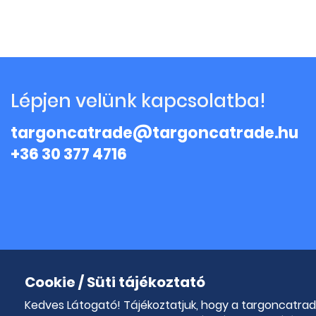
Lépjen velünk kapcsolatba!
targoncatrade@targoncatrade.hu
+36 30 377 4716
Cookie / Süti tájékoztató
Kedves Látogató! Tájékoztatjuk, hogy a targoncatra