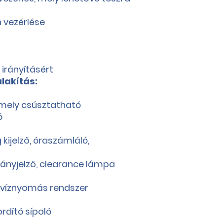
n vezérlése
i irányításért
lakítás:
, mely csúsztatható
ó
ijelző, óraszámláló,
irányjelző, clearance lámpa
ő víznyomás rendszer
rdító sípoló