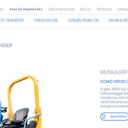
és
Szerviz bejelentés
Dokumentumok
Rólunk
Márkáink
Kollég
ÓS TERMÉKEK
TARGONCÁK
SZEMÉLYEMELŐK
MUNKAGÉ
NGER
MUNKAGÉP
XCMG XD120 
A gép 2850 kg 
szélességgel és
hatékony tömör
aszfaltburkola
talajburkolatok
Specifikáció