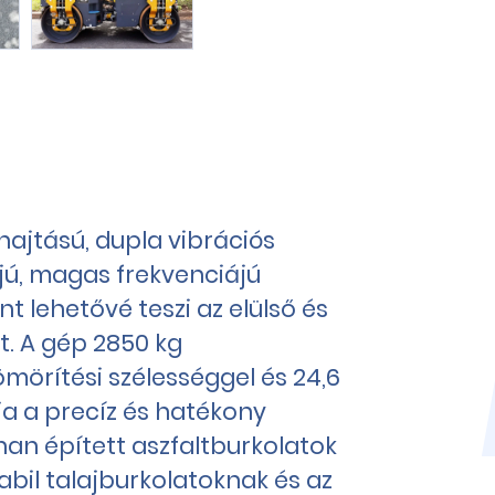
ajtású, dupla vibrációs
jú, magas frekvenciájú
nt lehetővé teszi az elülső és
t. A gép 2850 kg
örítési szélességgel és 24,6
ja a precíz és hatékony
nan épített aszfaltburkolatok
abil talajburkolatoknak és az