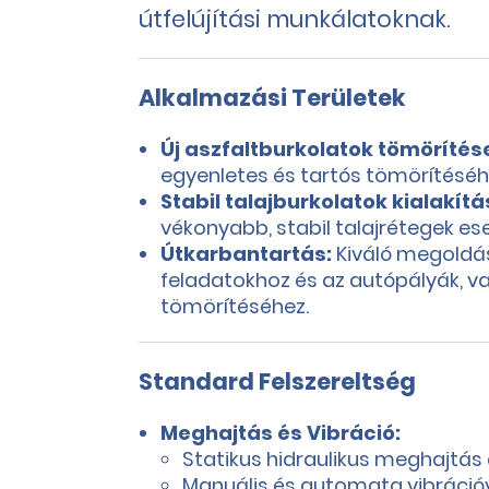
útfelújítási munkálatoknak.
Alkalmazási Területek
Új aszfaltburkolatok tömörítés
egyenletes és tartós tömörítéséh
Stabil talajburkolatok kialakítá
vékonyabb, stabil talajrétegek es
Útkarbantartás:
Kiváló megoldás
feladatokhoz és az autópályák, v
tömörítéséhez.
Standard Felszereltség
Meghajtás és Vibráció:
Statikus hidraulikus meghajtás 
Manuális és automata vibrációv