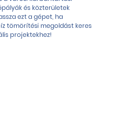
ópályák és közterületek
assza ezt a gépet, ha
íz tömörítési megoldást keres
lis projektekhez!