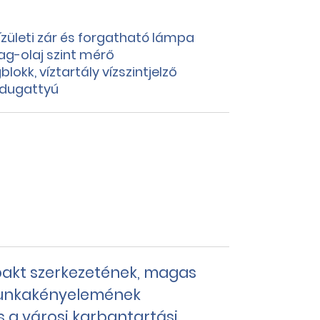
zületi zár és forgatható lámpa
ag-olaj szint mérő
okk, víztartály vízszintjelző
dugattyú
akt szerkezetének, magas
munkakényelemének
s a városi karbantartási