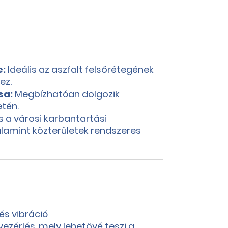
e:
Ideális az aszfalt felsőrétegének
ez.
sa:
Megbízhatóan dolgozik
etén.
 a városi karbantartási
alamint közterületek rendszeres
és vibráció
ezérlés, mely lehetővé teszi a