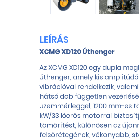
LEÍRÁS
XCMG XD120 Úthenger
Az XCMG XD120 egy dupla megh
úthenger, amely kis amplitúdó
vibrációval rendelkezik, valami
hátsó dob független vezérlésé
üzemmérleggel, 1200 mm-es töm
kW/33 lóerős motorral biztosít
tömörítést, különösen az újon
felsőrétegének, vékonyabb, st