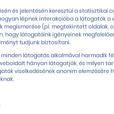
n és jelentésén keresztül a statisztikai c
gyan lépnek interakcióba a látogatók a we
ak megismerése (pl. megtekintett oldalak,
n, hogy látogatóink igényeinek megfelelően
ményt tudjunk biztosítani.
nden látogatás alkalmával harmadik fél ált
eboldalt hányan látogatják, és milyen tar
togatók viselkedésének anonim elemzésére 
óknak.
s