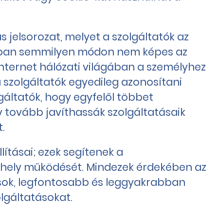
s jelsorozat, melyet a szolgáltatók az
agában semmilyen módon nem képes az
internet hálózati világában a személyhez
a szolgáltatók egyedileg azonosítani
lgáltatók, hogy egyfelől többet
y tovább javíthassák szolgáltatásaik
.
lításai; ezek segítenek a
ebhely működését. Mindezek érdekében az
tások, legfontosabb és leggyakrabban
lgáltatásokat.