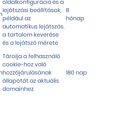
oldalkonfiguráció és a
lejátszási beállítások,
8
m
például az
hónap
automatikus lejátszás,
a tartalom keverése
és a lejátszó mérete
Tárolja a felhasználó
cookie-hoz való
m
hozzájárulásának
180 nap
állapotát az aktuális
domainhez