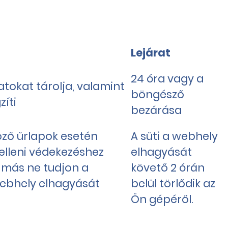
Lejárat
24 óra vagy a
tokat tárolja, valamint
böngésző
íti
bezárása
öző űrlapok esetén
A süti a webhely
 elleni védekezéshez
elhagyását
y más ne tudjon a
követő 2 órán
 webhely elhagyását
belül törlődik az
Ön gépéről.