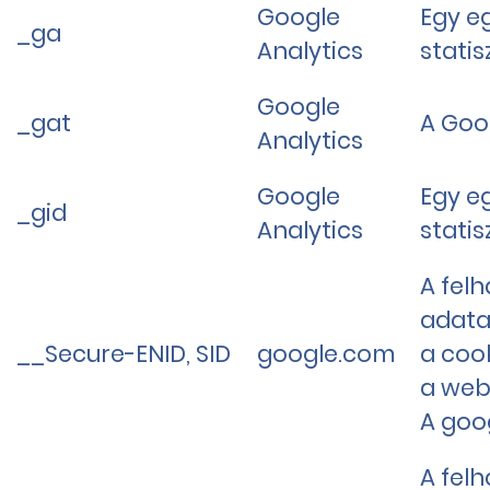
Google
Egy eg
_ga
Analytics
statis
Google
_gat
A Goo
Analytics
Google
Egy eg
_gid
Analytics
statis
A felh
adata
__Secure-ENID, SID
google.com
a coo
a webo
A goog
A felh