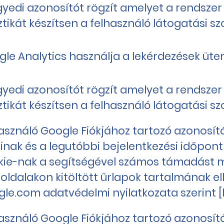
yedi azonosítót rögzít amelyet a rendszer 
ztikát készítsen a felhasználó látogatási 
gle Analytics használja a lekérdezések ü
yedi azonosítót rögzít amelyet a rendszer 
ztikát készítsen a felhasználó látogatási 
asználó Google Fiókjához tartozó azonosító d
inak és a legutóbbi bejelentkezési időpont
kie-nak a segítségével számos támadást m
ldalakon kitöltött űrlapok tartalmának ell
le.com adatvédelmi nyilatkozata szerint [l
asználó Google Fiókjához tartozó azonosító d