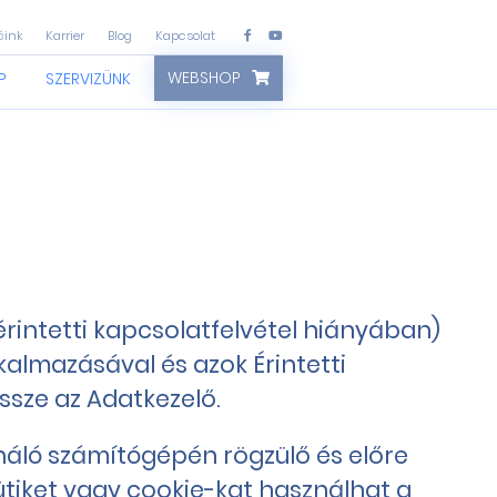
áink
Karrier
Blog
Kapcsolat
WEBSHOP
P
SZERVIZÜNK
rintetti kapcsolatfelvétel hiányában)
kalmazásával és azok Érintetti
ssze az Adatkezelő.
ználó számítógépén rögzülő és előre
tiket vagy cookie-kat használhat a