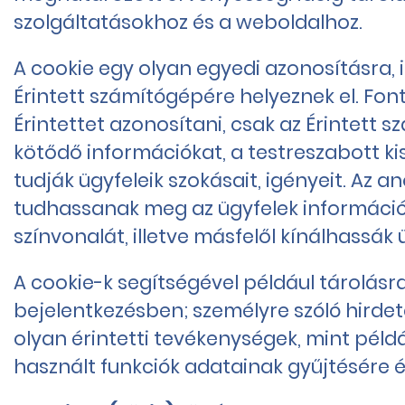
szolgáltatásokhoz és a weboldalhoz.
A cookie egy olyan egyedi azonosításra, i
Érintett számítógépére helyeznek el. F
Érintettet azonosítani, csak az Érintett
kötődő információkat, a testreszabott kis
tudják ügyfeleik szokásait, igényeit. Az 
tudhassanak meg az ügyfelek információh
színvonalát, illetve másfelől kínálhassák
A cookie-k segítségével például tárolásra 
bejelentkezésben; személyre szóló hirde
olyan érintetti tevékenységek, mint péld
használt funkciók adatainak gyűjtésére 