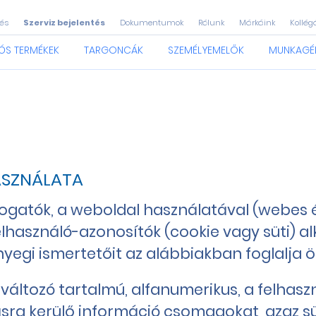
és
Szerviz bejelentés
Dokumentumok
Rólunk
Márkáink
Kollég
ÓS TERMÉKEK
TARGONCÁK
SZEMÉLYEMELŐK
MUNKAGÉ
ASZNÁLATA
togatók, a weboldal használatával (webes é
használó-azonosítók (cookie vagy süti) al
nyegi ismertetőit az alábbiakban foglalja ö
, változó tartalmú, alfanumerikus, a felhas
sra kerülő információ csomagokat, azaz sü