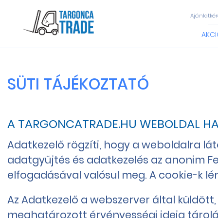
Ajánlatkér
AKCI
SÜTI TÁJÉKOZTATÓ
A TARGONCATRADE.HU WEBOLDAL H
Adatkezelő rögzíti, hogy a weboldalra lá
adatgyűjtés és adatkezelés az anonim Fel
elfogadásával valósul meg. A cookie-k lé
Az Adatkezelő a webszerver által küldött
meghatározott érvényességi ideig tárolá