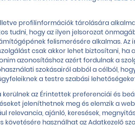
lletve profilinformációk tárolására alkalma
ontos tudni, hogy az ilyen jelsorozat önm
 számítógépének felismerésére alkalmas. Az 
zolgálást csak akkor lehet biztosítani, ha 
anonim azonosításhoz azért fordulnak a szo
asználati szokásairól abból a célból, hog
 ügyfeleiknek a testre szabási lehetőségeket
kerülnek az Érintettek preferenciái és beál
téseket jeleníthetnek meg és elemzik a w
ául relevancia, ajánló, keresések, megnyi
és követésére használhat az Adatkezelő szo