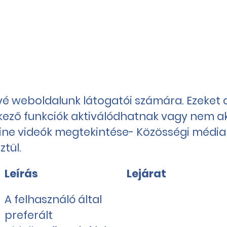
ővé weboldalunk látogatói számára. Ezeket 
tkező funkciók aktiválódhatnak vagy nem ak
Online videók megtekintése- Közösségi méd
tül.
Leírás
Lejárat
A felhasználó által
preferált