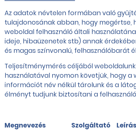
Az adatok névtelen formában való gyűjtésé
tulajdonosának abban, hogy megértse, ho
weboldal felhasználó általi használatán
ideje, hibaüzenetek stb) annak érdekébe
és magas színvonalú, felhasználóbarát él
Teljesítménymérés céljából weboldalunk mi
használatával nyomon követjük, hogy a w
információt név nélkül tárolunk és a lá
élményt tudjunk biztosítani a felhasznál
Megnevezés
Szolgáltató
Leírá