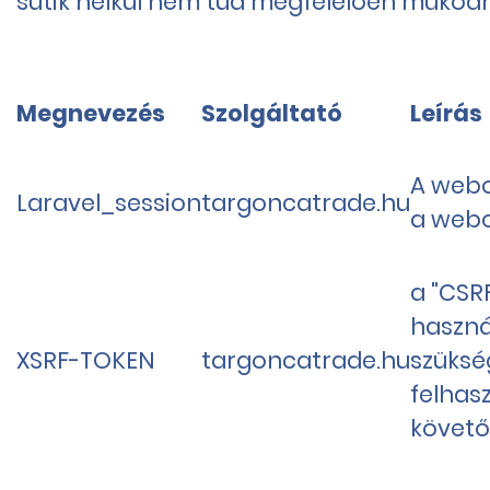
sütik nélkül nem tud megfelelően működn
Megnevezés
Szolgáltató
Leírás
A webo
Laravel_session
targoncatrade.hu
a webo
a "CSR
haszná
XSRF-TOKEN
targoncatrade.hu
szüksé
felhas
követő 