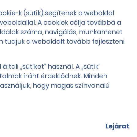
ookie-k (sütik) segítenek a weboldal
boldallal. A cookiek célja továbbá a
 oldalak száma, navigálás, munkamenet
 tudjuk a weboldalt tovább fejleszteni
ali „sütiket” használ. A „sütik”
talmak iránt érdeklődnek. Minden
használjuk, hogy magas színvonalú
Lejárat