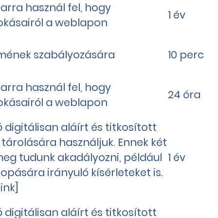
arra használ fel, hogy
1 év
szokásairól a weblapon
temének szabályozására
10 perc
arra használ fel, hogy
24 óra
szokásairól a weblapon
igitálisan aláírt és titkosított
 tárolására használjuk. Ennek két
eg tudunk akadályozni, például
1 év
opására irányuló kísérleteket is.
ink]
igitálisan aláírt és titkosított