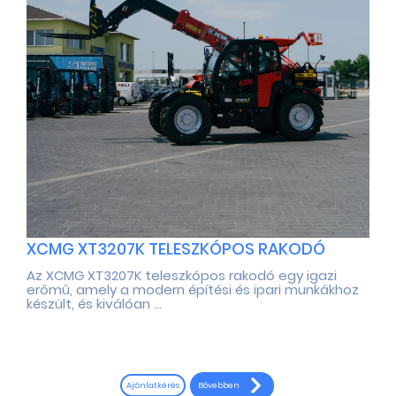
XCMG XT3207K TELESZKÓPOS RAKODÓ
Az XCMG XT3207K teleszkópos rakodó egy igazi
erőmű, amely a modern építési és ipari munkákhoz
készült, és kiválóan ...
Bővebben
Ajánlatkérés