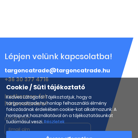
Lépjen velünk kapcsolatba!
targoncatrade@targoncatrade.hu
+36 30 377 4716
Cookie / Süti tájékoztató
Iratkozzon fel
Kedves Látogató! Tájékoztatjuk, hogy a
hírlevelünkre!
targoncatrade.hu honlap felhasználói élmény
fokozásának érdekében cookie-kat alkalmazunk. A
honlapunk használatával ön a tájékoztatásunkat
Email cím*
tudomásul veszi.
Részletek