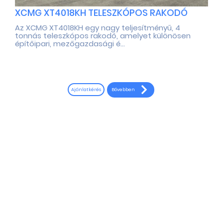
XCMG XT4018KH TELESZKÓPOS RAKODÓ
Az XCMG XT4018KH egy nagy teljesítményű, 4
tonnás teleszkópos rakodó, amelyet különösen
építőipari, mezőgazdasági é...
Bővebben
Ajánlatkérés