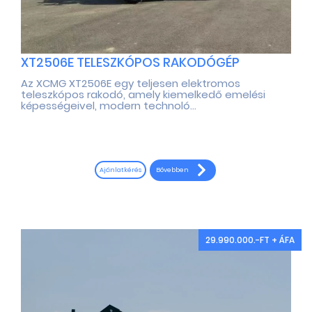
XT2506E TELESZKÓPOS RAKODÓGÉP
Az XCMG XT2506E egy teljesen elektromos
teleszkópos rakodó, amely kiemelkedő emelési
képességeivel, modern technoló...
Bővebben
Ajánlatkérés
29.990.000.-FT + ÁFA