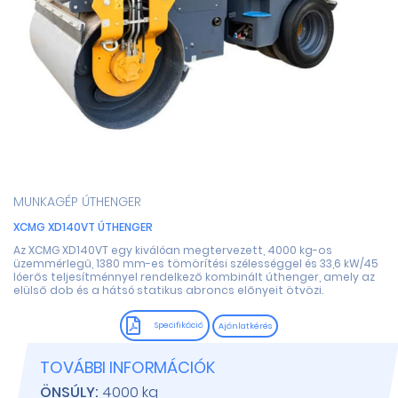
MUNKAGÉP
ÚTHENGER
XCMG XD140VT ÚTHENGER
Az XCMG XD140VT egy kiválóan megtervezett, 4000 kg-os
üzemmérlegű, 1380 mm-es tömörítési szélességgel és 33,6 kW/45
lóerős teljesítménnyel rendelkező kombinált úthenger, amely az
elülső dob és a hátsó statikus abroncs előnyeit ötvözi.
Specifikáció
Ajánlatkérés
TOVÁBBI INFORMÁCIÓK
ÖNSÚLY:
4000 kg