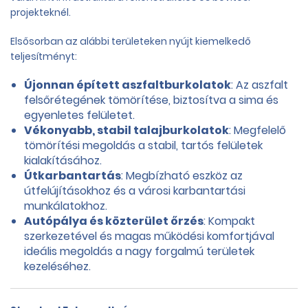
projekteknél.
Elsősorban az alábbi területeken nyújt kiemelkedő
teljesítményt:
Újonnan épített aszfaltburkolatok
: Az aszfalt
felsőrétegének tömörítése, biztosítva a sima és
egyenletes felületet.
Vékonyabb, stabil talajburkolatok
: Megfelelő
tömörítési megoldás a stabil, tartós felületek
kialakításához.
Útkarbantartás
: Megbízható eszköz az
útfelújításokhoz és a városi karbantartási
munkálatokhoz.
Autópálya és közterület őrzés
: Kompakt
szerkezetével és magas működési komfortjával
ideális megoldás a nagy forgalmú területek
kezeléséhez.