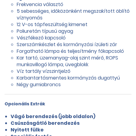
Frekvencia választó
5 sebességes, időközönként megszakított öblítő
víznyomás
12 V-os tápfeszültség kimenet
Poliuretán típusú agyag
Vészfékező kapcsoló
Szerszámkészlet és kormányzási ízületi zár
Forgatható lámpa és teljesítmény főkapcsoló
Kar tartó, üzemanyag-olaj szint mérő, ROPS
munkavillogó lámpa, üvegblokk
Víz tartály vízszintjelző
Karbantartásmentes kormányzás dugattyú
Négy gumiabroncs
Opcionális Extrák
Vágó berendezés (jobb oldalon)
Csúszásgátló berendezés
Nyitott fülke