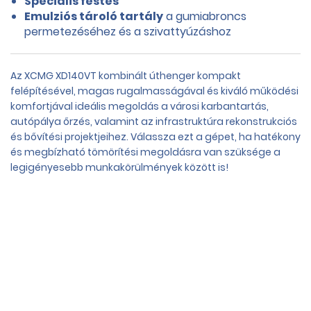
Speciális festés
Emulziós tároló tartály
a gumiabroncs
permetezéséhez és a szivattyúzáshoz
Az XCMG XD140VT kombinált úthenger kompakt
felépítésével, magas rugalmasságával és kiváló működési
komfortjával ideális megoldás a városi karbantartás,
autópálya őrzés, valamint az infrastruktúra rekonstrukciós
és bővítési projektjeihez. Válassza ezt a gépet, ha hatékony
és megbízható tömörítési megoldásra van szüksége a
legigényesebb munkakörülmények között is!