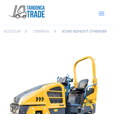
Toggle
naviga
KEZDŐLAP
TERMÉKEK
XCMG XD140VT ÚTHENGER