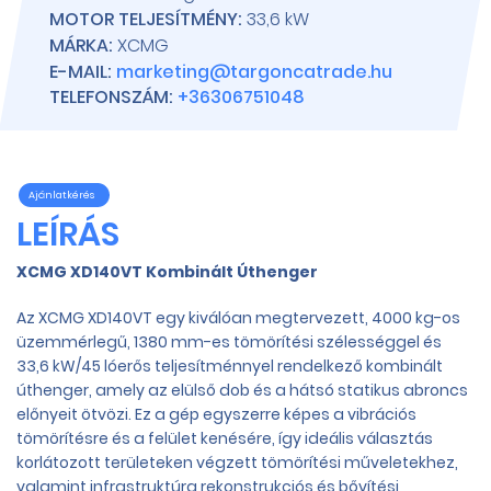
MOTOR TELJESÍTMÉNY:
33,6 kW
MÁRKA:
XCMG
E-MAIL:
marketing@targoncatrade.hu
TELEFONSZÁM:
+36306751048
Ajánlatkérés
LEÍRÁS
XCMG XD140VT Kombinált Úthenger
Az XCMG XD140VT egy kiválóan megtervezett, 4000 kg-os
üzemmérlegű, 1380 mm-es tömörítési szélességgel és
33,6 kW/45 lóerős teljesítménnyel rendelkező kombinált
úthenger, amely az elülső dob és a hátsó statikus abroncs
előnyeit ötvözi. Ez a gép egyszerre képes a vibrációs
tömörítésre és a felület kenésére, így ideális választás
korlátozott területeken végzett tömörítési műveletekhez,
valamint infrastruktúra rekonstrukciós és bővítési