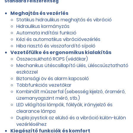
Standard Felszereltség
Meghajtás és vezérlés
Statikus hidraulikus meghajtás és vibráció
Hidraulikus kormányzás
Automata indítási funkció
Kézi és automatikus vibrációvezérlés
Hiba riasztó és visszafordító sípoló
Vezetőfülke és ergonomikus kialakítás
Összecsukható ROPS (védőkar)
Mechanikus ütéscsillapító ülés, üléscsúsztatható
eszközzel
Biztonsági öv és alarm kapcsoló
Többfunkciós vezetőkar
Kombinált műszerfal (sebesség kijelző, óramérő,
üzemanyagszint mérő, stb.)
LED világítási lámpák, fáklyák, irányjelző és
clearance lámpa
Dupla joystick az elülső és a vibráció külön-külön
vezérléséhez
Kiegészítő funkciók és komfort