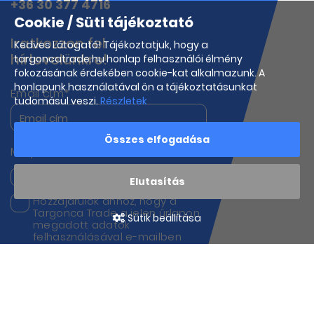
+36 30 377 4716
Cookie / Süti tájékoztató
Iratkozzon fel
Kedves Látogató! Tájékoztatjuk, hogy a
hírlevelünkre!
targoncatrade.hu honlap felhasználói élmény
fokozásának érdekében cookie-kat alkalmazunk. A
honlapunk használatával ön a tájékoztatásunkat
Email cím*
tudomásul veszi.
Részletek
Összes elfogadása
Melyik termékeink iránt érdeklődik?
Targoncák
Munkagépek
Elutasítás
Hozzájárulok ahhoz, hogy a
Targonca Trade a jelen űrlapon
Sütik beállítása
megadott adatok
felhasználásával e-mailben
kapcsolatba lépjen velem
hírek, frissítések és marketing
céljából.
Elfogadom az
adatkezelési
tájékoztatóban
leírtakat.*