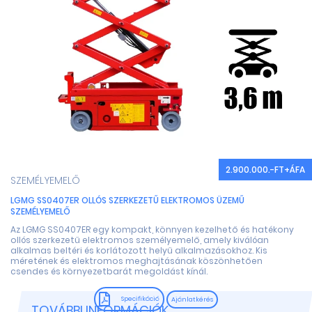
2.900.000.-FT+ÁFA
SZEMÉLYEMELŐ
LGMG SS0407ER OLLÓS SZERKEZETŰ ELEKTROMOS ÜZEMŰ
SZEMÉLYEMELŐ
Az LGMG SS0407ER egy kompakt, könnyen kezelhető és hatékony
ollós szerkezetű elektromos személyemelő, amely kiválóan
alkalmas beltéri és korlátozott helyű alkalmazásokhoz. Kis
méretének és elektromos meghajtásának köszönhetően
csendes és környezetbarát megoldást kínál.
Specifikáció
Ajánlatkérés
TOVÁBBI INFORMÁCIÓK