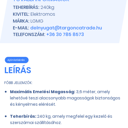
TEHERBÍRÁS:
240kg
KIVITEL:
Elektromos
MÁRKA:
LGMG
E-MAIL:
delnyugat@targoncatrade.hu
TELEFONSZÁM:
+36 30 785 8573
Ajánlatkérés
LEÍRÁS
FŐBB JELLEMZŐK:
Maximális Emelési Magasság:
3,6 méter, amely
lehetővé teszi alacsonyabb magasságok biztonságos
és kényelmes elérését.
Teherbírás:
240 kg, amely megfelel egy kezelő és
szerszámai szállításához.