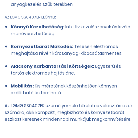
anyagkezelés szűk terekben.
AZ LGMG SS0407ER ELŐNYEI:
Könnyű Kezelhetőség:
Intuitív kezelőszervek és kiváló
manőverezhetőség.
Környezetbarát Működés:
Teljesen elektromos
meghajtása révén károsanyag-kibocsátásmentes.
Alacsony Karbantartási Költségek:
Egyszerű és
tartós elektromos hajtáslánc.
Mobilitás:
Kis méretének köszönhetően könnyen
szállítható és tárolható.
Az LGMG SS0407ER személyemelő tökéletes választás azok
számára, akik kompakt, megbízható és környezetbarát
eszközt keresnek mindennapi munkájuk megkönnyítésére.