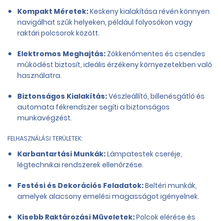
Kompakt Méretek:
Keskeny kialakítása révén könnyen
navigálhat szűk helyeken, például folyosókon vagy
raktári polcsorok között.
Elektromos Meghajtás:
Zökkenőmentes és csendes
működést biztosít, ideális érzékeny környezetekben való
használatra.
Biztonságos Kialakítás:
Vészleállító, billenésgátló és
automata fékrendszer segíti a biztonságos
munkavégzést.
FELHASZNÁLÁSI TERÜLETEK:
Karbantartási Munkák:
Lámpatestek cseréje,
légtechnikai rendszerek ellenőrzése.
Festési és Dekorációs Feladatok:
Beltéri munkák,
amelyek alacsony emelési magasságot igényelnek.
Kisebb Raktározási Műveletek:
Polcok elérése és