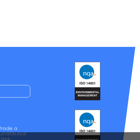
Trade a
sználásával
írek,