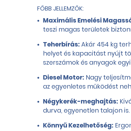
FŐBB JELLEMZŐK:
Maximális Emelési Magass
teszi magas területek bizton
Teherbírás:
Akár 454 kg ter
helyet és kapacitást nyújt t
szerszámok és anyagok egyi
Diesel Motor:
Nagy teljesítm
az egyenletes működést nehé
Négykerék-meghajtás:
Kivá
durva, egyenetlen talajon is.
Könnyű Kezelhetőség:
Ergon