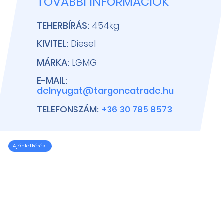
TOVÁBBI INFORMÁCIÓK
TEHERBÍRÁS:
454kg
KIVITEL:
Diesel
MÁRKA:
LGMG
E-MAIL:
delnyugat@targoncatrade.hu
TELEFONSZÁM:
+36 30 785 8573
Ajánlatkérés