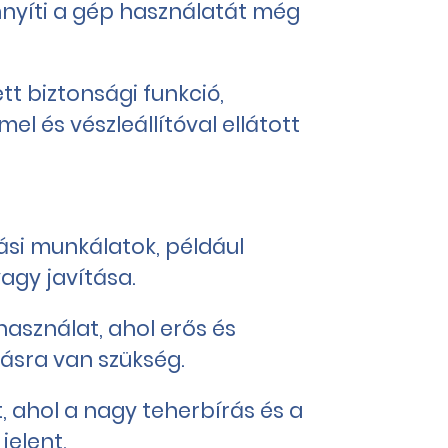
nyíti a gép használatát még
t biztonsági funkció,
l és vészleállítóval ellátott
tási munkálatok, például
agy javítása.
használat, ahol erős és
sra van szükség.
, ahol a nagy teherbírás és a
jelent.