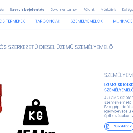
és
Szerviz bejelentés
Dokumentumok
Rólunk
Márkáink
Kollég
ÓS TERMÉKEK
TARGONCÁK
SZEMÉLYEMELŐK
MUNKAGÉ
ÓS SZERKEZETŰ DIESEL ÜZEMŰ SZEMÉLYEMELŐ
SZEMÉLYEM
LGMG SR1018D
SZEMÉLYEMEL
Az LGMG SR1018
személyemelő, 
Ez a gép ideáli
igénybevételű
építkezéseken v
Specifikáció