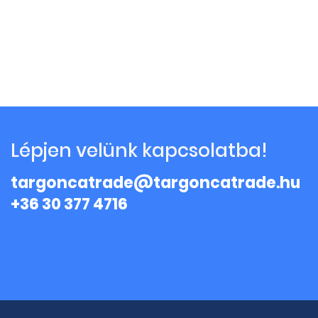
Lépjen velünk kapcsolatba!
targoncatrade@targoncatrade.hu
+36 30 377 4716