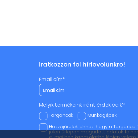
Iratkozzon fel hírlevelünkre!
Email cím*
Melyik termékeink iránt érdeklődik?
Targoncák
Munkagépek
Hozzájárulok ahhoz, hogy a Targonca 
jelen űrlapon megadott adatok felha
e-mailben kapcsolatba lépjen velem h