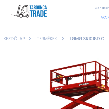
Ajánlatkér
AKCI
KEZDŐLAP
TERMÉKEK
LGMG SR1018D OLL