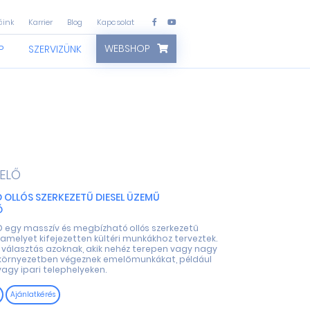
áink
Karrier
Blog
Kapcsolat
WEBSHOP
P
SZERVIZÜNK
ELŐ
 OLLÓS SZERKEZETŰ DIESEL ÜZEMŰ
Ő
D egy masszív és megbízható ollós szerkezetű
amelyet kifejezetten kültéri munkákhoz terveztek.
s választás azoknak, akik nehéz terepen vagy nagy
 környezetben végeznek emelőmunkákat, például
agy ipari telephelyeken.
Ajánlatkérés