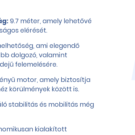
ág:
9.7 méter, amely lehetővé
ságos elérését.
helhetőség, ami elegendő
öbb dolgozó, valamint
dejű felemelésére.
ényű motor, amely biztosítja
z körülmények között is.
ló stabilitás és mobilitás még
omikusan kialakított