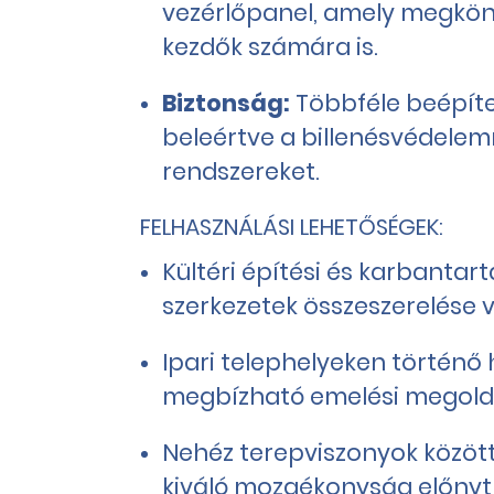
vezérlőpanel, amely megkön
kezdők számára is.
Biztonság:
Többféle beépítet
beleértve a billenésvédelemme
rendszereket.
FELHASZNÁLÁSI LEHETŐSÉGEK:
Kültéri építési és karbantar
szerkezetek összeszerelése v
Ipari telephelyeken történő 
megbízható emelési megoldá
Nehéz terepviszonyok között
kiváló mozgékonyság előnyt 