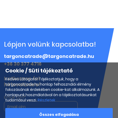
Lépjen velünk kapcsolatba!
targoncatrade@targoncatrade.hu
+36 30 377 4716
Cookie / Süti tájékoztató
Iratkozzon fel
Kedves Látogató! Tájékoztatjuk, hogy a
hírlevelünkre!
targoncatrade.hu honlap felhasználói élmény
fokozásának érdekében cookie-kat alkalmazunk. A
honlapunk használatával ön a tájékoztatásunkat
Email cím*
tudomásul veszi.
Részletek
Összes elfogadása