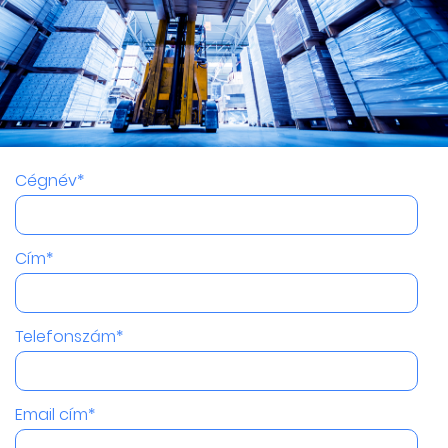
Cégnév*
Cím*
Telefonszám*
Email cím*