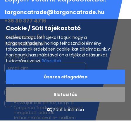
targoncatrade@targoncatrade.hu
+36 30 377 4716
Cookie / Süti tájékoztató
Iratkozzon fel
Kedves Látogató! Tájékoztatjuk, hogy a
hírlevelünkre!
targoncatrade.hu honlap felhasználói élmény
fokozásának érdekében cookie-kat alkalmazunk. A
honlapunk használatával ön a tájékoztatásunkat
Email cím*
tudomásul veszi.
Részletek
Összes elfogadása
Melyik termékeink iránt érdeklődik?
Targoncák
Munkagépek
Elutasítás
Hozzájárulok ahhoz, hogy a
Targonca Trade a jelen űrlapon
Sütik beállítása
megadott adatok
felhasználásával e-mailben
kapcsolatba lépjen velem
hírek, frissítések és marketing