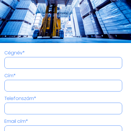
Cégnév*
Cím*
Telefonszám*
Email cím*