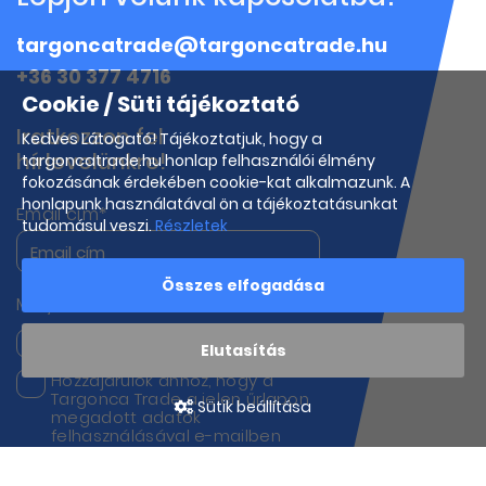
targoncatrade@targoncatrade.hu
+36 30 377 4716
Cookie / Süti tájékoztató
Iratkozzon fel
Kedves Látogató! Tájékoztatjuk, hogy a
hírlevelünkre!
targoncatrade.hu honlap felhasználói élmény
fokozásának érdekében cookie-kat alkalmazunk. A
honlapunk használatával ön a tájékoztatásunkat
Email cím*
tudomásul veszi.
Részletek
Összes elfogadása
Melyik termékeink iránt érdeklődik?
Targoncák
Munkagépek
Elutasítás
Hozzájárulok ahhoz, hogy a
Targonca Trade a jelen űrlapon
Sütik beállítása
megadott adatok
felhasználásával e-mailben
kapcsolatba lépjen velem
hírek, frissítések és marketing