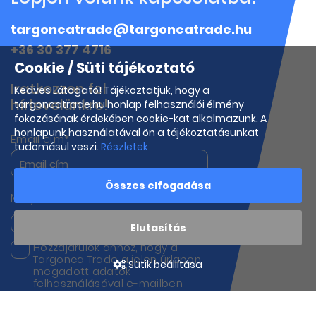
targoncatrade@targoncatrade.hu
+36 30 377 4716
Cookie / Süti tájékoztató
Iratkozzon fel
Kedves Látogató! Tájékoztatjuk, hogy a
hírlevelünkre!
targoncatrade.hu honlap felhasználói élmény
fokozásának érdekében cookie-kat alkalmazunk. A
honlapunk használatával ön a tájékoztatásunkat
Email cím*
tudomásul veszi.
Részletek
Összes elfogadása
Melyik termékeink iránt érdeklődik?
Targoncák
Munkagépek
Elutasítás
Hozzájárulok ahhoz, hogy a
Targonca Trade a jelen űrlapon
Sütik beállítása
megadott adatok
felhasználásával e-mailben
kapcsolatba lépjen velem
hírek, frissítések és marketing