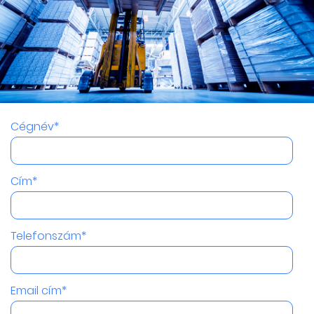
Cégnév*
Cím*
Telefonszám*
Email cím*